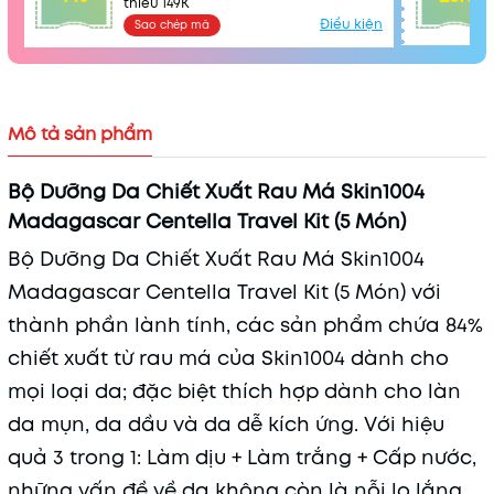
thiểu 149K
Điều kiện
Sao chép mã
Mô tả sản phẩm
Bộ Dưỡng Da Chiết Xuất Rau Má Skin1004
Madagascar Centella Travel Kit (5 Món)
Bộ Dưỡng Da Chiết Xuất Rau Má Skin1004
Madagascar Centella Travel Kit (5 Món) với
thành phần lành tính, các sản phẩm chứa 84%
chiết xuất từ rau má của Skin1004 dành cho
mọi loại da; đặc biệt thích hợp dành cho làn
da mụn, da dầu và da dễ kích ứng. Với hiệu
quả 3 trong 1: Làm dịu + Làm trắng + Cấp nước,
những vấn đề về da không còn là nỗi lo lắng