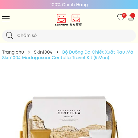
100% Chính Hãng
0
Trang chủ
Skin1004
Bộ Dưỡng Da Chiết Xuất Rau Má
Skin1004 Madagascar Centella Travel Kit (5 Món)