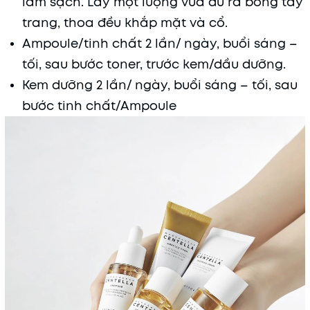
làm sạch. Lấy một lượng vừa đủ ra bông tẩy
trang, thoa đều khắp mặt và cổ.
Ampoule/tinh chất 2 lần/ ngày, buổi sáng –
tối, sau bước toner, trước kem/dầu dưỡng.
Kem dưỡng 2 lần/ ngày, buổi sáng – tối, sau
bước tinh chất/Ampoule