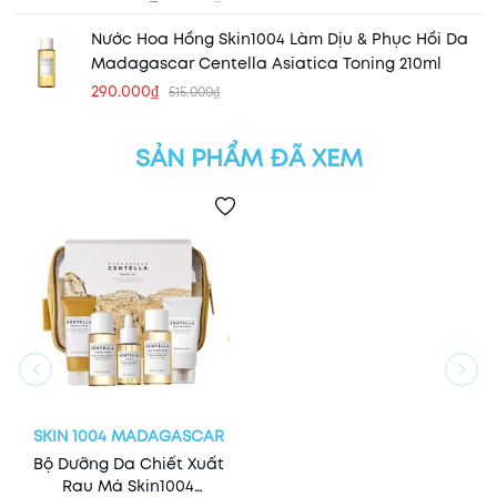
Nước Hoa Hồng Skin1004 Làm Dịu & Phục Hồi Da
Madagascar Centella Asiatica Toning 210ml
290.000₫
515.000₫
SẢN PHẨM ĐÃ XEM
SKIN 1004 MADAGASCAR
Bộ Dưỡng Da Chiết Xuất
Rau Má Skin1004