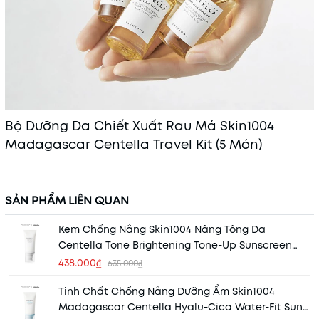
Bộ Dưỡng Da Chiết Xuất Rau Má Skin1004
Madagascar Centella Travel Kit (5 Món)
SẢN PHẨM LIÊN QUAN
Kem Chống Nắng Skin1004 Nâng Tông Da
Centella Tone Brightening Tone-Up Sunscreen
SPF50+ PA++++ 50ml
438.000₫
635.000₫
Tinh Chất Chống Nắng Dưỡng Ẩm Skin1004
Madagascar Centella Hyalu-Cica Water-Fit Sun