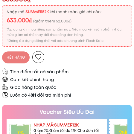
Nhập mã
SUMMER52K
khi thanh toán, giá chỉ còn:
633.000₫
(giảm thêm
52.000₫
)
*Áp dụng khi mua riêng sản phẩm này. Nếu mua kèm sản phẩm khác,
mức giảm có thể thay đổi theo tổng đơn hàng.
*Không áp dụng đồng thời với các chương trình Flash Sale.
HẾT HÀNG
Tích điểm tất cả sản phẩm
Cam kết chính hãng
Giao hàng toàn quốc
Luôn có
48H
đổi trả miễn phí
Voucher Siêu Ưu Đãi
NHẬP MÃ:SUMMER12K
Giảm 7% Giảm tối đa 12K Cho đơn tối
7%
25K