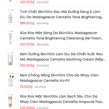
SPF50+ 50ml
425.000₫
625.000₫
Tinh Chất Skin1004 Rau Má Dưỡng Sáng & Làm
Dịu Da Madagascar Centella Tone Brightening
Capsule Ampoule
389.000₫
625.000₫
Sửa Rửa Mặt Sáng Da Skin1004 Madagascar
Centella Tone Brightening Cleansing Gel Foam
125ml
265.000₫
385.000₫
Kem Dưỡng Skin1004 Làm Dịu Da Chiết Xuất Rau
Má Madagascar Centella Soothing Cream (Nắp
Trắng)
295.000₫
498.000₫
Kem Chống Nắng Skin1004 Cho Da Nhạy Cảm
Madagascar Centella Air-Fit
75.000₫
143.000₫
Sữa Rửa Mặt Skin1004 Làm Sạch Sâu Cho Da
Nhạy Cảm Madagascar Centella Ampoule Foam
125ml
230.000₫
375.000₫