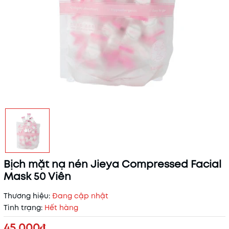
Bịch mặt nạ nén Jieya Compressed Facial
Mask 50 Viên
Thương hiệu:
Đang cập nhật
Tình trạng:
Hết hàng
45.000₫
Mã khuyến mãi: