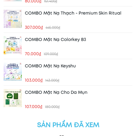
80.000₫
151.400₫
COMBO Mặt Nạ Thạch - Premium Skin Ritual
307.000₫
445.000₫
COMBO Mặt Nạ Colorkey B3
70.000₫
109.000₫
COMBO Mặt Nạ Keyshu
103.000₫
143.000₫
COMBO Mặt Nạ Cho Da Mụn
107.000₫
180.000₫
SẢN PHẨM ĐÃ XEM