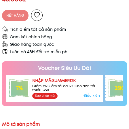
Điều kiện:
HẾT HÀNG
Tích điểm tất cả sản phẩm
Cam kết chính hãng
Giao hàng toàn quốc
Luôn có
48H
đổi trả miễn phí
Voucher Siêu Ưu Đãi
NHẬP MÃ:SUMMER12K
Giảm 7% Giảm tối đa 12K Cho đơn tối
7%
25K
thiểu 149K
Điều kiện
Sao chép mã
Mô tả sản phẩm