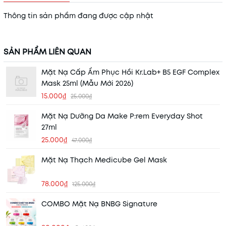
Thông tin sản phẩm đang được cập nhật
SẢN PHẨM LIÊN QUAN
Mặt Nạ Cấp Ẩm Phục Hồi Kr.Lab+ B5 EGF Complex
Mask 25ml (Mẫu Mới 2026)
15.000₫
25.000₫
Mặt Nạ Dưỡng Da Make P:rem Everyday Shot
27ml
25.000₫
47.000₫
Mặt Nạ Thạch Medicube Gel Mask
78.000₫
125.000₫
COMBO Mặt Nạ BNBG Signature