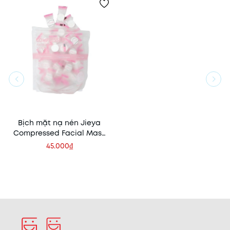
Bịch mặt nạ nén Jieya
Compressed Facial Mask
50 Viên
45.000₫