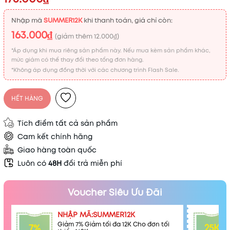
Nhập mã
SUMMER12K
khi thanh toán, giá chỉ còn:
163.000₫
(giảm thêm
12.000₫
)
*Áp dụng khi mua riêng sản phẩm này. Nếu mua kèm sản phẩm khác,
mức giảm có thể thay đổi theo tổng đơn hàng.
*Không áp dụng đồng thời với các chương trình Flash Sale.
HẾT HÀNG
Tích điểm tất cả sản phẩm
Cam kết chính hãng
Giao hàng toàn quốc
Luôn có
48H
đổi trả miễn phí
Voucher Siêu Ưu Đãi
NHẬP MÃ:SUMMER12K
Giảm 7% Giảm tối đa 12K Cho đơn tối
7%
25K