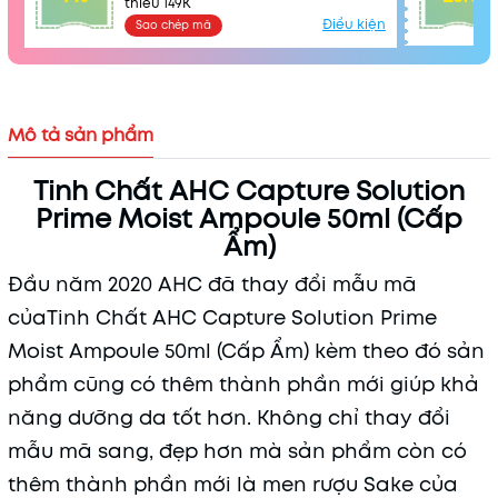
thiểu 149K
Mã khuyến mãi:
Điều kiện
Sao chép mã
Điều kiện:
Mô tả sản phẩm
Tinh Chất AHC Capture Solution
Prime Moist Ampoule 50ml (Cấp
Ẩm)
Đầu năm 2020 AHC đã thay đổi mẫu mã
củaTinh Chất AHC Capture Solution Prime
Moist Ampoule 50ml (Cấp Ẩm) kèm theo đó sản
phẩm cũng có thêm thành phần mới giúp khả
năng dưỡng da tốt hơn. Không chỉ thay đổi
mẫu mã sang, đẹp hơn mà sản phẩm còn có
thêm thành phần mới là men rượu Sake của