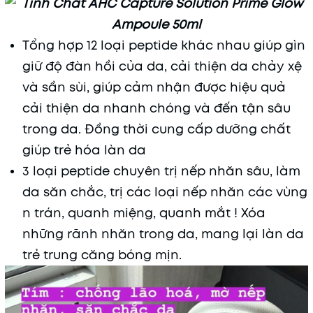
Tổng hợp 12 loại peptide khác nhau giúp gìn
giữ độ đàn hồi của da, cải thiện da chảy xệ
và sần sùi, giúp cảm nhận được hiệu quả
cải thiện da nhanh chóng và đến tận sâu
trong da. Đồng thời cung cấp dưỡng chất
giúp trẻ hóa làn da
3 loại peptide chuyên trị nếp nhăn sâu, làm
da săn chắc, trị các loại nếp nhăn các vùng
n trán, quanh miệng, quanh mắt ! Xóa
những rãnh nhăn trong da, mang lại làn da
trẻ trung căng bóng mịn.