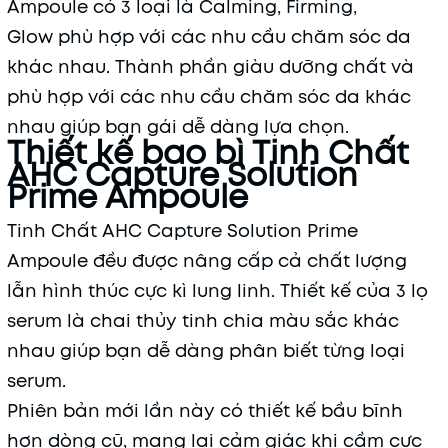
Ampoule có 3 loại là Calming, Firming,
Glow phù hợp với các nhu cầu chăm sóc da
khác nhau. Thành phần giàu dưỡng chất và
phù hợp với các nhu cầu chăm sóc da khác
nhau giúp bạn gái dễ dàng lựa chọn.
Thiết kế bao bì Tinh Chất
AHC Capture Solution
Prime Ampoule
Tinh Chất AHC Capture Solution Prime
Ampoule đều được nâng cấp cả chất lượng
lẫn hình thúc cực kì lung linh. Thiết kế của 3 lọ
serum là chai thủy tinh chia màu sắc khác
nhau giúp bạn dễ dàng phân biết từng loại
serum.
Phiên bản mới lần này có thiết kế bầu bĩnh
hơn dòng cũ, mang lại cảm giác khi cầm cực