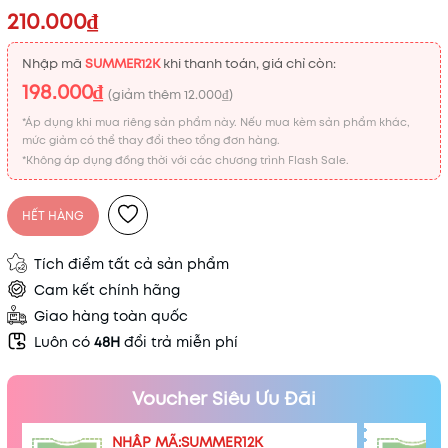
210.000₫
Nhập mã
SUMMER12K
khi thanh toán, giá chỉ còn:
198.000₫
(giảm thêm
12.000₫
)
*Áp dụng khi mua riêng sản phẩm này. Nếu mua kèm sản phẩm khác,
mức giảm có thể thay đổi theo tổng đơn hàng.
*Không áp dụng đồng thời với các chương trình Flash Sale.
HẾT HÀNG
Tích điểm tất cả sản phẩm
Cam kết chính hãng
Giao hàng toàn quốc
Luôn có
48H
đổi trả miễn phí
Voucher Siêu Ưu Đãi
NHẬP MÃ:SUMMER12K