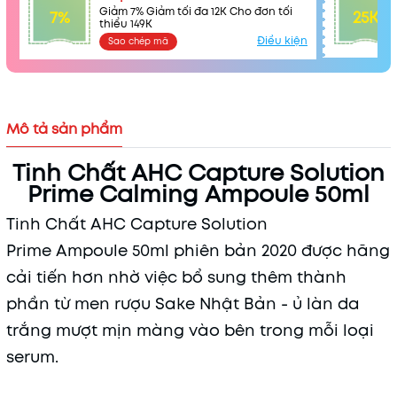
Giảm 7% Giảm tối đa 12K Cho đơn tối
7%
25K
thiểu 149K
Điều kiện
Sao chép mã
Mô tả sản phẩm
Tinh Chất AHC Capture Solution
Prime Calming Ampoule 50ml
Tinh Chất AHC Capture Solution
Prime Ampoule 50ml phiên bản 2020 được hãng
cải tiến hơn nhờ việc bổ sung thêm thành
phần từ men rượu Sake Nhật Bản - ủ làn da
trắng mượt mịn màng vào bên trong mỗi loại
serum.