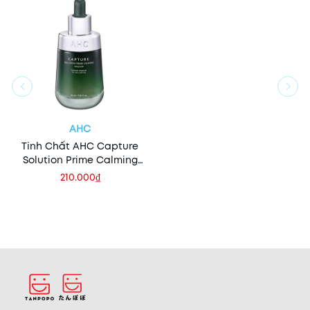
AHC
Tinh Chất AHC Capture
Solution Prime Calming
Ampoule 50ml (Hỗ Trợ
210.000₫
Phục Hồi Da)