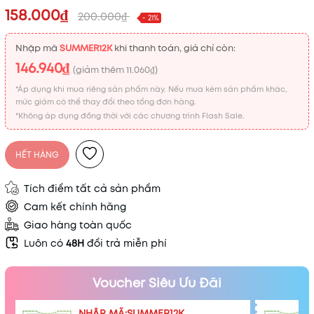
158.000₫
200.000₫
- 21%
Nhập mã
SUMMER12K
khi thanh toán, giá chỉ còn:
146.940₫
(giảm thêm
11.060₫
)
*Áp dụng khi mua riêng sản phẩm này. Nếu mua kèm sản phẩm khác,
mức giảm có thể thay đổi theo tổng đơn hàng.
*Không áp dụng đồng thời với các chương trình Flash Sale.
HẾT HÀNG
Tích điểm tất cả sản phẩm
Cam kết chính hãng
Giao hàng toàn quốc
Luôn có
48H
đổi trả miễn phí
Voucher Siêu Ưu Đãi
Mã khuyến mãi:
NHẬP MÃ:SUMMER12K