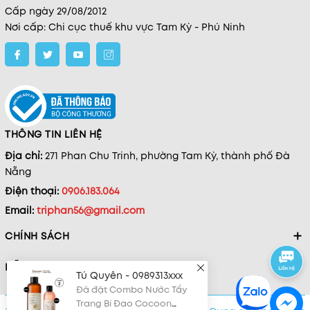
Cấp ngày 29/08/2012
Nơi cấp: Chi cục thuế khu vực Tam Kỳ - Phú Ninh
THÔNG TIN LIÊN HỆ
Địa chỉ:
271 Phan Chu Trinh, phường Tam Kỳ, thành phố Đà
Nẵng
Điện thoại:
0906.183.064
Email:
triphan56@gmail.com
CHÍNH SÁCH
HỖ TRỢ
Tú Quyên - 0989313xxx
Đã đặt Combo Nước Tẩy
Trang Bí Đao Cocoon