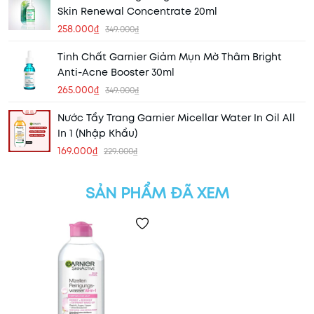
Skin Renewal Concentrate 20ml
258.000₫
349.000₫
Tinh Chất Garnier Giảm Mụn Mờ Thâm Bright
Anti-Acne Booster 30ml
265.000₫
349.000₫
Nước Tẩy Trang Garnier Micellar Water In Oil All
In 1 (Nhập Khẩu)
169.000₫
229.000₫
SẢN PHẨM ĐÃ XEM