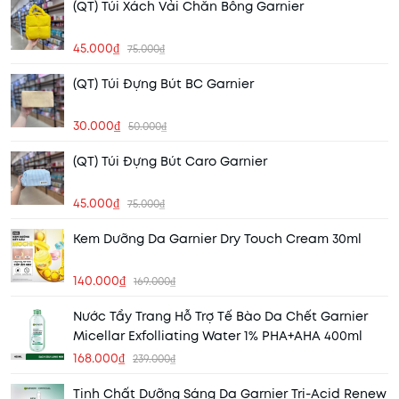
(QT) Túi Xách Vải Chăn Bông Garnier
45.000₫
75.000₫
(QT) Túi Đựng Bút BC Garnier
30.000₫
50.000₫
(QT) Túi Đựng Bút Caro Garnier
45.000₫
75.000₫
Kem Dưỡng Da Garnier Dry Touch Cream 30ml
140.000₫
169.000₫
Nước Tẩy Trang Hỗ Trợ Tế Bào Da Chết Garnier
Micellar Exfolliating Water 1% PHA+AHA 400ml
168.000₫
239.000₫
Tinh Chất Dưỡng Sáng Da Garnier Tri-Acid Renew