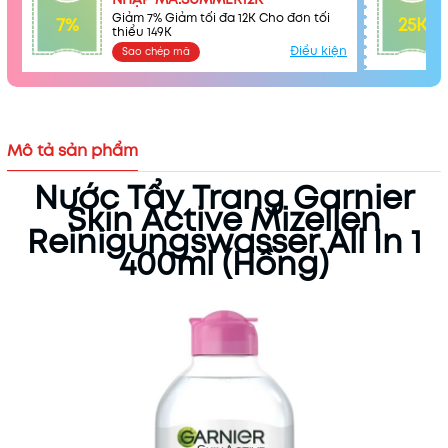
Điều kiện:
Giảm 7% Giảm tối đa 12K Cho đơn tối
7%
25K
thiểu 149K
Điều kiện
Sao chép mã
Mô tả sản phẩm
Nước Tẩy Trang Garnier
Skin Active Mizellen
Reinigungswasser All In 1
400ml (Hồng)