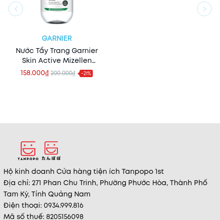
GARNIER
Nước Tẩy Trang Garnier
Skin Active Mizellen
Reinigungswasser All In 1
158.000₫
200.000₫
-21%
400ml (Hồng)
Hộ kinh doanh Cửa hàng tiện ích Tanpopo 1st
Địa chỉ: 271 Phan Chu Trinh, Phường Phước Hòa, Thành Phố
Tam Kỳ, Tỉnh Quảng Nam
Điện thoại: 0934.999.816
Mã số thuế: 8205156098