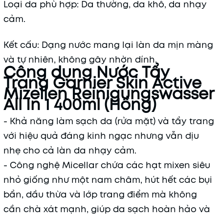
Loại da phù hợp: Da thường, da khô, da nhạy
cảm.
Kết cấu: Dạng nước mang lại làn da mịn màng
và tự nhiên, không gây nhờn dính.
Công dụng Nước Tẩy
Trang Garnier Skin Active
Mizellen Reinigungswasser
All In 1 400ml (Hồng)
- Khả năng làm sạch da (rửa mặt) và tẩy trang
với hiệu quả đáng kinh ngạc nhưng vẫn dịu
nhẹ cho cả làn da nhạy cảm.
- Công nghệ Micellar chứa các hạt mixen siêu
nhỏ giống như một nam châm, hút hết các bụi
bẩn, dầu thừa và lớp trang điểm mà không
cần chà xát mạnh, giúp da sạch hoàn hảo và