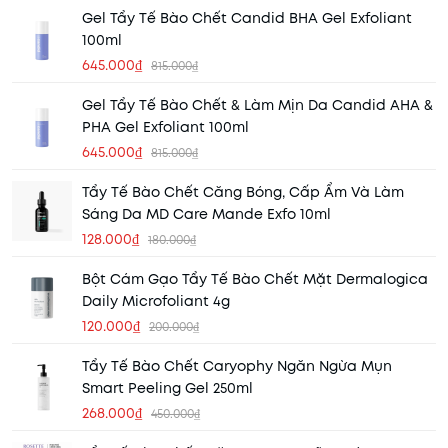
Gel Tẩy Tế Bào Chết Candid BHA Gel Exfoliant
100ml
645.000₫
815.000₫
Gel Tẩy Tế Bào Chết & Làm Mịn Da Candid AHA &
PHA Gel Exfoliant 100ml
645.000₫
815.000₫
Tẩy Tế Bào Chết Căng Bóng, Cấp Ẩm Và Làm
Sáng Da MD Care Mande Exfo 10ml
128.000₫
180.000₫
Bột Cám Gạo Tẩy Tế Bào Chết Mặt Dermalogica
Daily Microfoliant 4g
120.000₫
200.000₫
Tẩy Tế Bào Chết Caryophy Ngăn Ngừa Mụn
Smart Peeling Gel 250ml
268.000₫
450.000₫