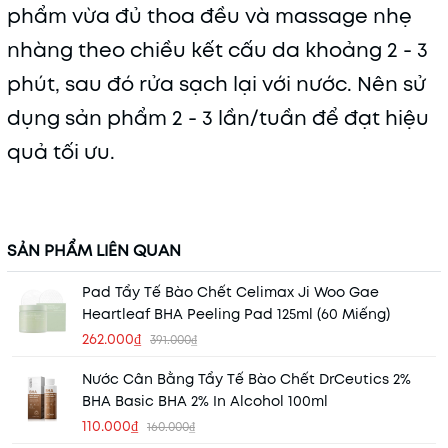
phẩm vừa đủ thoa đều và massage nhẹ
nhàng theo chiều kết cấu da khoảng 2 - 3
phút, sau đó rửa sạch lại với nước. Nên sử
dụng sản phẩm 2 - 3 lần/tuần để đạt hiệu
quả tối ưu.
SẢN PHẨM LIÊN QUAN
Pad Tẩy Tế Bào Chết Celimax Ji Woo Gae
Heartleaf BHA Peeling Pad 125ml (60 Miếng)
262.000₫
391.000₫
Nước Cân Bằng Tẩy Tế Bào Chết DrCeutics 2%
BHA Basic BHA 2% In Alcohol 100ml
110.000₫
160.000₫