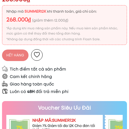
Nhập mã
SUMMER12K
khi thanh toán, giá chỉ còn:
268.000₫
(giảm thêm
12.000₫
)
*Áp dụng khi mua riêng sản phẩm này. Nếu mua kèm sản phẩm khác,
mức giảm có thể thay đổi theo tổng đơn hàng.
*Không áp dụng đồng thời với các chương trình Flash Sale.
HẾT HÀNG
Tích điểm tất cả sản phẩm
Cam kết chính hãng
Giao hàng toàn quốc
Luôn có
48H
đổi trả miễn phí
Voucher Siêu Ưu Đãi
NHẬP MÃ:SUMMER12K
Giảm 7% Giảm tối đa 12K Cho đơn tối
7%
25K