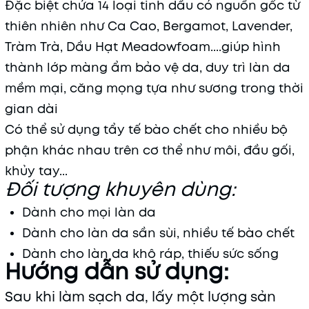
Đặc biệt chứa 14 loại tinh dầu có nguồn gốc từ
thiên nhiên như Ca Cao, Bergamot, Lavender,
Tràm Trà, Dầu Hạt Meadowfoam....giúp hình
thành lớp màng ẩm bảo vệ da, duy trì làn da
mềm mại, căng mọng tựa như sương trong thời
gian dài
Có thể sử dụng tẩy tế bào chết cho nhiều bộ
phận khác nhau trên cơ thể như môi, đầu gối,
khủy tay...
Đối tượng khuyên dùng:
Dành cho mọi làn da
Dành cho làn da sần sùi, nhiều tế bào chết
Dành cho làn da khô ráp, thiếu sức sống
Hướng dẫn sử dụng:
Sau khi làm sạch da, lấy một lượng sản