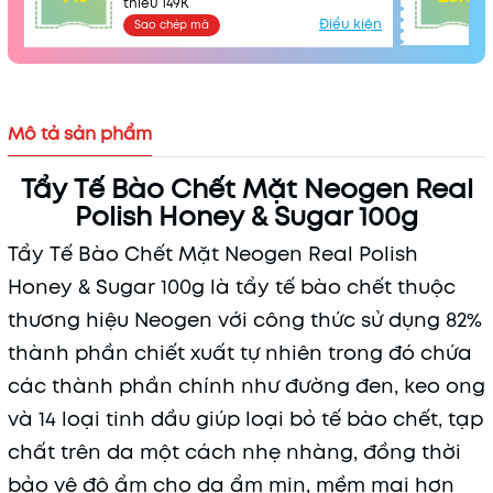
thiểu 149K
Điều kiện
Sao chép mã
Mô tả sản phẩm
Tẩy Tế Bào Chết Mặt Neogen Real
Polish Honey & Sugar 100g
Tẩy Tế Bào Chết Mặt Neogen Real Polish
Honey & Sugar 100g là tẩy tế bào chết thuộc
Mã khuyến mãi:
thương hiệu Neogen với công thức sử dụng 82%
Điều kiện:
thành phần chiết xuất tự nhiên trong đó chứa
các thành phần chính như đường đen, keo ong
và 14 loại tinh dầu giúp loại bỏ tế bào chết, tạp
chất trên da một cách nhẹ nhàng, đồng thời
bảo vệ độ ẩm cho da ẩm mịn, mềm mại hơn