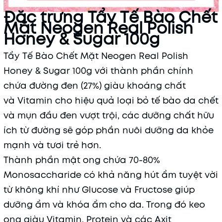
Đặc trưng Tẩy Tế Bào Chết
Mặt Neogen Real Polish
Honey & Sugar 100g
Tẩy Tế Bào Chết Mặt Neogen Real Polish
Honey & Sugar 100g với thành phần chính
chứa đường đen (27%) giàu khoáng chất
và Vitamin cho hiệu quả loại bỏ tế bào da chết
và mụn đầu đen vượt trội, các dưỡng chất hữu
ích từ đường sẽ góp phần nuôi dưỡng da khỏe
mạnh và tươi trẻ hơn.
Thành phần mật ong chứa 70-80%
Monosaccharide có khả năng hút ẩm tuyệt vời
từ không khí như Glucose và Fructose giúp
dưỡng ẩm và khóa ẩm cho da. Trong đó keo
ong giàu Vitamin, Protein và các Axit