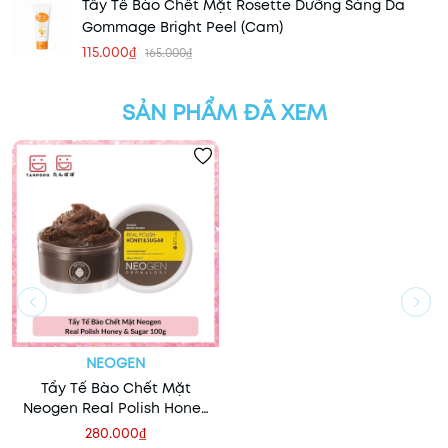
Tẩy Tế Bào Chết Mặt Rosette Dưỡng Sáng Da
Gommage Bright Peel (Cam)
115.000₫
165.000₫
SẢN PHẨM ĐÃ XEM
NEOGEN
Tẩy Tế Bào Chết Mặt
Neogen Real Polish Honey
& Sugar 100g
280.000₫