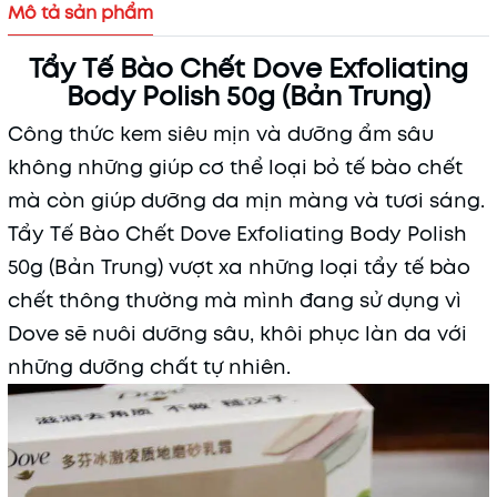
Mô tả sản phẩm
Tẩy Tế Bào Chết Dove Exfoliating
Body Polish 50g (Bản Trung)
Công thức kem siêu mịn và dưỡng ẩm sâu
không những giúp cơ thể loại bỏ tế bào chết
mà còn giúp dưỡng da mịn màng và tươi sáng.
Tẩy Tế Bào Chết Dove Exfoliating Body Polish
Mã khuyến mãi:
50g (Bản Trung) vượt xa những loại tẩy tế bào
chết thông thường mà mình đang sử dụng vì
Điều kiện:
Dove sẽ nuôi dưỡng sâu, khôi phục làn da với
những dưỡng chất tự nhiên.