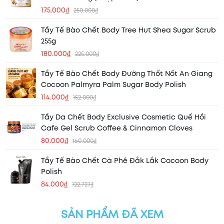
175.000₫
250.000₫
Tẩy Tế Bào Chết Body Tree Hut Shea Sugar Scrub
255g
180.000₫
225.000₫
Tẩy Tế Bào Chết Body Đường Thốt Nốt An Giang
Cocoon Palmyra Palm Sugar Body Polish
114.000₫
152.000₫
Tẩy Da Chết Body Exclusive Cosmetic Quế Hồi
Cafe Gel Scrub Coffee & Cinnamon Cloves
80.000₫
160.000₫
Tẩy Tế Bào Chết Cà Phê Đắk Lắk Cocoon Body
Polish
84.000₫
122.727₫
SẢN PHẨM ĐÃ XEM