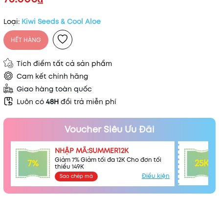
Loại:
Kiwi Seeds & Cool Aloe
HẾT HÀNG
Tích điểm tất cả sản phẩm
Cam kết chính hãng
Giao hàng toàn quốc
Luôn có
48H
đổi trả miễn phí
Voucher Siêu Ưu Đãi
NHẬP MÃ:SUMMER12K
Giảm 7% Giảm tối đa 12K Cho đơn tối
7%
25K
thiểu 149K
Điều kiện
Sao chép mã