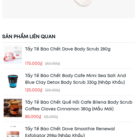
SẢN PHẨM LIÊN QUAN
Tẩy Tế Bào Chết Dove Body Scrub 280g
175.000₫
250.000₫
Tẩy Tế Bào Chết Body Cafe Mimi Sea Salt And
Blue Clay Detox Body Scrub 330g (Nhập Khẩu)
125.000₫
320.000₫
Tẩy Tế Bào Chết Quế Hồi Cafe Bilena Body Scrub
Coffee Cloves Cinnamon 380g (Mẫu Mới)
85.000₫
125.000₫
Tẩy Tế Bào Chết Dove Smoothie Renewal
Exfoliator 298g (Nhập Khẩu)