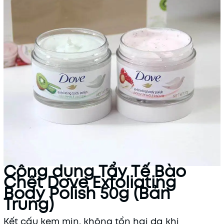
Công dụng Tẩy Tế Bào
Chết Dove Exfoliating
Body Polish 50g (Bản
Trung)
Kết cấu kem mịn, không tổn hại da khi