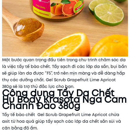
Một bước quan trọng đầu tiên trong chu trình chăm sóc da
là việc tẩy tế bào chết. Tẩy sạch đi các lớp da sần, bụi bẩn
sẽ giúp làn da được “F5”, trở nên mịn màng và dễ dàng hấp
thụ các dưỡng chất. Gel Scrub Grapefruit Lime Apricot
380g sẽ là trợ thủ đắc lực cho bạn.
Công dụng Tẩy Da Chết
Hủ Body Krasota Nga Cam
Chanh Đào 380g
Tẩy tế bào chết Gel Scrub Grapefruit Lime Apricot chứa
axit từ hoa quả giúp tẩy sạch các lớp da chết sần sùi và
cân bằng độ ẩm.