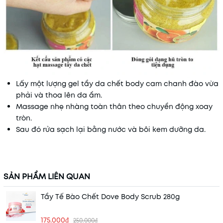
Lấy một lượng gel tẩy da chết body cam chanh đào vừa
phải và thoa lên da ẩm.
Massage nhẹ nhàng toàn thân theo chuyển động xoay
tròn.
Sau đó rửa sạch lại bằng nước và bôi kem dưỡng da.
SẢN PHẨM LIÊN QUAN
Tẩy Tế Bào Chết Dove Body Scrub 280g
175.000₫
250.000₫