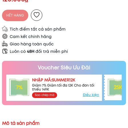
HẾT HÀNG
Tích điểm tất cả sản phẩm
Cam kết chính hãng
Giao hàng toàn quốc
Luôn có
48H
đổi trả miễn phí
Voucher Siêu Ưu Đãi
NHẬP MÃ:SUMMER12K
Giảm 7% Giảm tối đa 12K Cho đơn tối
7%
25K
thiểu 149K
Điều kiện
Sao chép mã
Mô tả sản phẩm