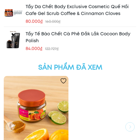
Tẩy Da Chết Body Exclusive Cosmetic Quế Hồi
Cafe Gel Scrub Coffee & Cinnamon Cloves
80.000₫
160.000₫
Tẩy Tế Bào Chết Cà Phê Đắk Lắk Cocoon Body
Polish
84.000₫
122.727₫
SẢN PHẨM ĐÃ XEM