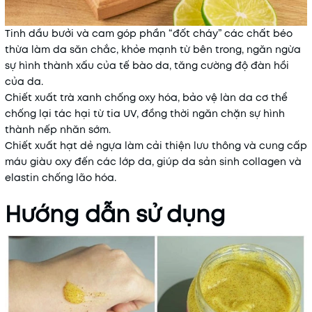
Tinh dầu bưởi và cam góp phần “đốt cháy” các chất béo
thừa làm da săn chắc, khỏe mạnh từ bên trong, ngăn ngừa
sự hình thành xấu của tế bào da, tăng cường độ đàn hồi
của da.
Chiết xuất trà xanh chống oxy hóa, bảo vệ làn da cơ thể
chống lại tác hại từ tia UV, đồng thời ngăn chặn sự hình
thành nếp nhăn sớm.
Chiết xuất hạt dẻ ngựa làm cải thiện lưu thông và cung cấp
máu giàu oxy đến các lớp da, giúp da sản sinh collagen và
elastin chống lão hóa.
Hướng dẫn sử dụng