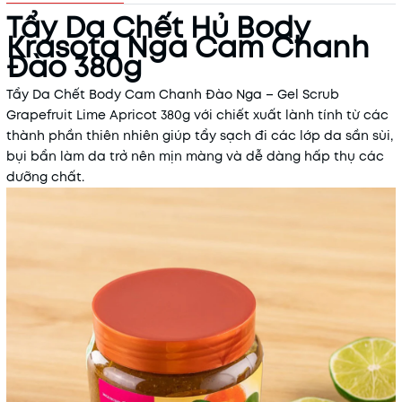
Tẩy Da Chết Hủ Body
Krasota Nga Cam Chanh
Đào 380g
Mã khuyến mãi:
Tẩy Da Chết Body Cam Chanh Đào Nga – Gel Scrub
Điều kiện:
Grapefruit Lime Apricot 380g với chiết xuất lành tính từ các
thành phần thiên nhiên giúp tẩy sạch đi các lớp da sần sùi,
bụi bẩn làm da trở nên mịn màng và dễ dàng hấp thụ các
dưỡng chất.