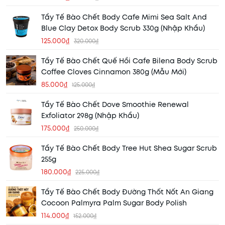
Tẩy Tế Bào Chết Body Cafe Mimi Sea Salt And
Blue Clay Detox Body Scrub 330g (Nhập Khẩu)
125.000₫
320.000₫
Tẩy Tế Bào Chết Quế Hồi Cafe Bilena Body Scrub
Coffee Cloves Cinnamon 380g (Mẫu Mới)
85.000₫
125.000₫
Tẩy Tế Bào Chết Dove Smoothie Renewal
Exfoliator 298g (Nhập Khẩu)
175.000₫
250.000₫
Tẩy Tế Bào Chết Body Tree Hut Shea Sugar Scrub
255g
180.000₫
225.000₫
Tẩy Tế Bào Chết Body Đường Thốt Nốt An Giang
Cocoon Palmyra Palm Sugar Body Polish
114.000₫
152.000₫