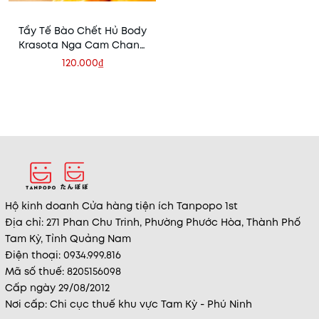
Tẩy Tế Bào Chết Hủ Body
Krasota Nga Cam Chanh
Đào 380g
120.000₫
Hộ kinh doanh Cửa hàng tiện ích Tanpopo 1st
Địa chỉ: 271 Phan Chu Trinh, Phường Phước Hòa, Thành Phố
Tam Kỳ, Tỉnh Quảng Nam
Điện thoại: 0934.999.816
Mã số thuế: 8205156098
Cấp ngày 29/08/2012
Nơi cấp: Chi cục thuế khu vực Tam Kỳ - Phú Ninh