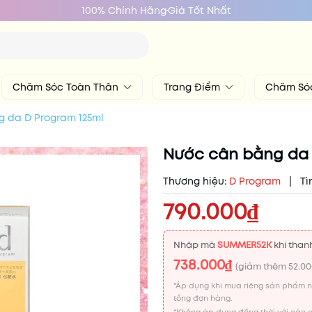
100% Chính Hãng
Giá Tốt Nhất
Chăm Sóc Toàn Thân
Trang Điểm
Chăm Só
 da D Program 125ml
Nước cân bằng da 
Thương hiệu:
D Program
|
Tì
790.000₫
Nhập mã
SUMMER52K
khi thanh
738.000₫
(giảm thêm
52.0
*Áp dụng khi mua riêng sản phẩm 
tổng đơn hàng.