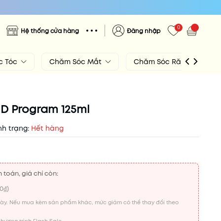
0
Hệ thống cửa hàng
Đăng nhập
c Tóc
Chăm Sóc Mắt
Chăm Sóc Răng Miệng
D Program 125ml
nh trạng:
Hết hàng
 toán, giá chỉ còn:
00₫
)
này. Nếu mua kèm sản phẩm khác, mức giảm có thể thay đổi theo