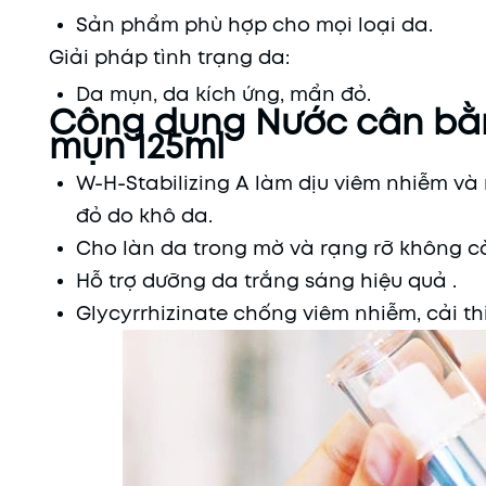
Sản phẩm phù hợp cho mọi loại da.
Giải pháp tình trạng da:
Da mụn, da kích ứng, mẩn đỏ.
Công dụng Nước cân bằ
mụn 125ml
W-H-Stabilizing A làm dịu viêm nhiễm và n
đỏ do khô da.
Cho làn da trong mờ và rạng rỡ không còn
Hỗ trợ dưỡng da trắng sáng hiệu quả .
Glycyrrhizinate chống viêm nhiễm, cải t