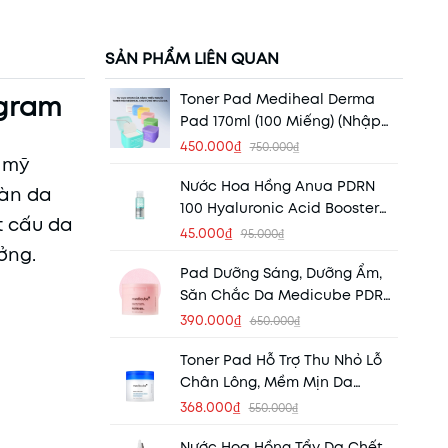
SẢN PHẨM LIÊN QUAN
ogram
Toner Pad Mediheal Derma
Pad 170ml (100 Miếng) (Nhập
Khẩu)
450.000₫
750.000₫
u mỹ
Nước Hoa Hồng Anua PDRN
àn da
100 Hyaluronic Acid Booster
́t cấu da
40ml
45.000₫
95.000₫
ởng.
Pad Dưỡng Sáng, Dưỡng Ẩm,
Săn Chắc Da Medicube PDRN
Pink Collagen Toning Gel
390.000₫
650.000₫
Toner Pad (120ml) (70 Miếng)
Toner Pad Hỗ Trợ Thu Nhỏ Lỗ
Chân Lông, Mềm Mịn Da
Medicube Zero Pore Pad 2.0
368.000₫
550.000₫
(70 Miếng) (Mẫu Mới) (Nhập
Nước Hoa Hồng Tẩy Da Chết