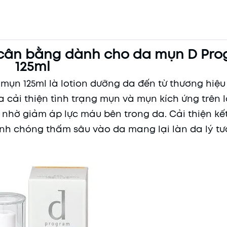
c cân bằng dành cho da mụn D Pr
125ml
ụn 125ml là lotion dưỡng da đến từ thương hiệ
 thiện tình trạng mụn và mụn kích ứng trên l
a nhờ giảm áp lực máu bên trong da. Cải thiện kê
hanh chóng thấm sâu vào da mang lại làn da lý tư
Mã khuyến mãi:
Điều kiện: