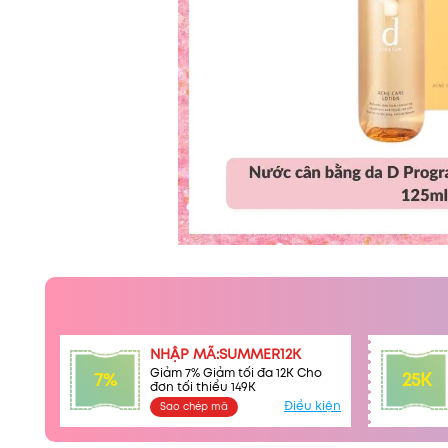
NHẬP MÃ:SUMMER12K
Giảm 7% Giảm tối đa 12K Cho
7%
25K
đơn tối thiểu 149K
Điều kiện
Sao chép mã