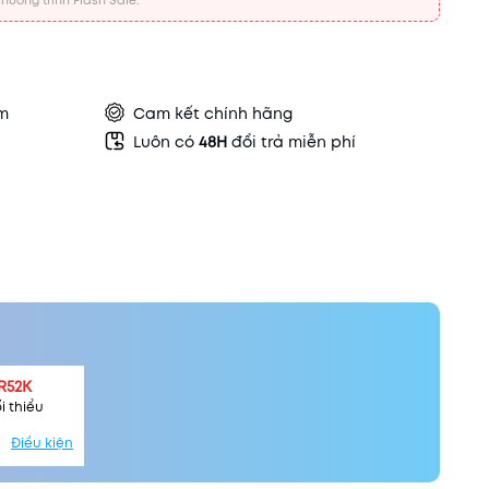
hương trình Flash Sale.
ẩm
Cam kết chính hãng
Luôn có
48H
đổi trả miễn phí
R52K
i thiểu
Điều kiện