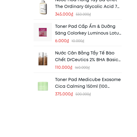
Khẩu)
The Ordinary Glycolic Acid 7%
Exfoliating Toner 100ml
345.000₫
550.000₫
Toner Pad Cấp Ẩm & Dưỡng
Sáng Colorkey Luminous Lotus
Brightening Pad 7ml
6.000₫
10.000₫
Nước Cân Bằng Tẩy Tế Bào
Chết DrCeutics 2% BHA Basic
BHA 2% In Alcohol 100ml
110.000₫
160.000₫
Toner Pad Medicube Exosome
Cica Calming 150ml (100
Miếng)
375.000₫
500.000₫