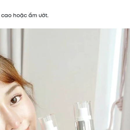
độ cao hoặc ẩm ướt.