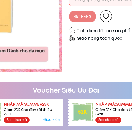
*Không áp dụng đồng thời với các c
HẾT HÀNG
Tích điểm tất cả sản ph
Giao hàng toàn quốc
Voucher Siêu Ưu Đãi
NHẬP MÃ:SUMMER25K
NHẬP MÃ:SUMME
Giảm 25K Cho đơn tối thiểu
Giảm 52K Cho đơn tố
52K
299K
549K
Điều kiện
Sao chép mã
Sao chép mã