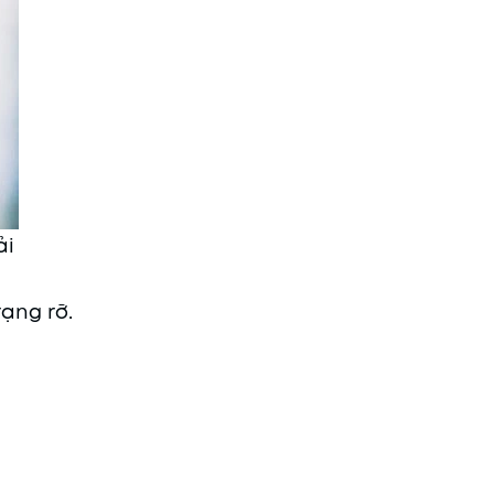
̉i
ạng rỡ.