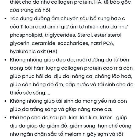
thiết cho da như collagen protein, HA, tế bào gốc
của trứng cá hồi
Tác dụng dưỡng ẩm chuyên sâu bổ sung hợp c
của 11 loại acid amin giữ ẩm tự nhiên cho da như
phospholipid, triglycerides, Sterol, ester sterol,
glycerin, ceramide, saccharides, natri PCA,
hyaluronic axit (HA)
Không những giúp đẹp da, nuôi dưỡng da từ bên
trong bởi hàm lượng collagen protein cao mà còn
giúp phục hồi da, dịu da, nâng cơ, chống lão hoá,
giúp cân bằng độ ẩm, cấp nước và tái sinh cho da
thiếu sức sống....
Không những giúp tái sinh da mỏng yếu mà còn
giúp da trắng sáng và giúp nâng tone da.
Phù hợp cho da sau phi kim, lăn kim, lazer... giúp
dịu da giúp da giảm đỏ, giảm sưng, hạn chế cũng
như ngăn chặn sắc tố melamin gây sạm và tối