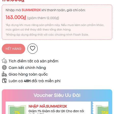
Nhập mã
SUMMER12K
khi thanh toán, giá chỉ còn:
163.000₫
(giảm thêm
12.000₫
)
*Áp dụng khi mua riêng sản phẩm này. Nếu mua kèm sản phẩm khác,
mức giảm có thể thay đổi theo tổng đơn hàng.
*Không áp dụng đồng thời với các chương trình Flash Sale.
HẾT HÀNG
Tích điểm tất cả sản phẩm
Cam kết chính hãng
Giao hàng toàn quốc
Luôn có
48H
đổi trả miễn phí
Voucher Siêu Ưu Đãi
NHẬP MÃ:SUMMER12K
Giảm 7% Giảm tối đa 12K Cho đơn tối
7%
25K