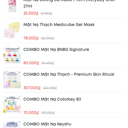
27ml
25.000₫
47.000₫
Mặt Nạ Thạch Medicube Gel Mask
78.000₫
125.000₫
COMBO Mặt Nạ BNBG Signature
80.000₫
151.400₫
COMBO Mặt Nạ Thạch - Premium Skin Ritual
307.000₫
445.000₫
COMBO Mặt Nạ Colorkey B3
70.000₫
109.000₫
COMBO Mặt Nạ Keyshu