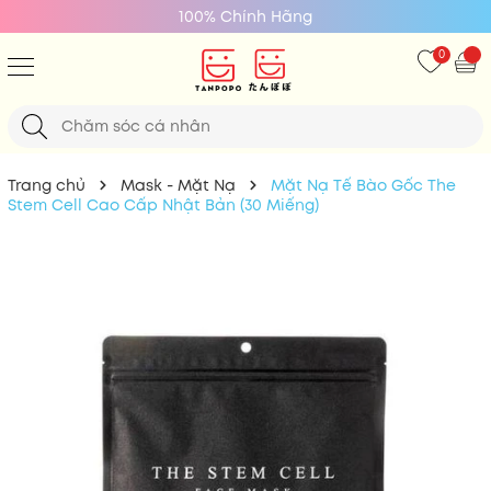
100% Chính Hãng
0
Trang chủ
Mask - Mặt Nạ
Mặt Nạ Tế Bào Gốc The
Stem Cell Cao Cấp Nhật Bản (30 Miếng)