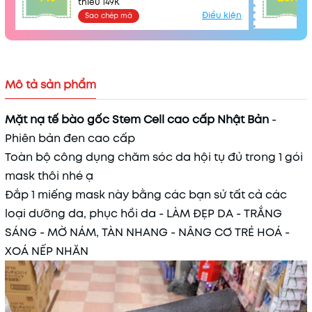
thiểu 149K
Điều kiện
Sao chép mã
Mã khuyến mãi:
Điều kiện:
Mô tả sản phẩm
Mặt nạ tế bào gốc Stem Cell cao cấp Nhật Bản
-
Phiên bản đen cao cấp
Toàn bộ công dụng chăm sóc da hội tụ đủ trong 1 gói
mask thôi nhé ạ
Đắp 1 miếng mask này bằng các bạn sử tất cả các
loại dưỡng da, phục hồi da - LÀM ĐẸP DA - TRẮNG
SÁNG - MỜ NÁM, TÀN NHANG - NÂNG CƠ TRẺ HOÁ -
XOÁ NẾP NHĂN