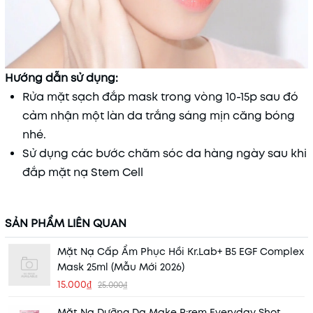
Hướng dẫn sử dụng:
Rửa mặt sạch đắp mask trong vòng 10-15p sau đó
cảm nhận một làn da trắng sáng mịn căng bóng
nhé.
Sử dụng các bước chăm sóc da hàng ngày sau khi
đắp mặt nạ Stem Cell
SẢN PHẨM LIÊN QUAN
Mặt Nạ Cấp Ẩm Phục Hồi Kr.Lab+ B5 EGF Complex
Mask 25ml (Mẫu Mới 2026)
15.000₫
25.000₫
Mặt Nạ Dưỡng Da Make P:rem Everyday Shot