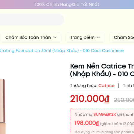
100% Chính Hãng
Giá Tốt Nhất
Chăm Sóc Toàn Thân
Trang Điểm
Chăm Só
drating Foundation 30ml (Nhập Khẩu) - 010 Cool Cashmere
Kem Nền Catrice Tr
(Nhập Khẩu) - 010
Thương hiệu:
Catrice
|
Tình 
210.000₫
250.0
Nhập mã
SUMMER12K
khi thanh
198.000₫
(giảm thêm
12.00
*Áp dụng khi mua riêng sản phẩm 