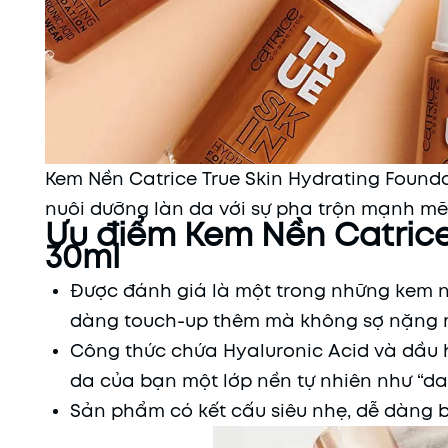
Kem Nền Catrice True Skin Hydrating Found
nuôi dưỡng làn da với sự pha trộn mạnh mẽ
Ưu điểm Kem Nền Catrice
30ml
Được đánh giá là một trong những kem nề
dàng touch-up thêm mà không sợ nặng 
Công thức chứa Hyaluronic Acid và dầu
da của bạn một lớp nền tự nhiên như “da 
Sản phẩm có kết cấu siêu nhẹ, dễ dàng b