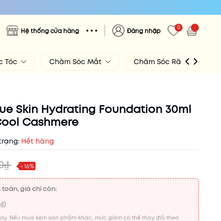
0
Hệ thống cửa hàng
Đăng nhập
c Tóc
Chăm Sóc Mắt
Chăm Sóc Răng Miệng
ue Skin Hydrating Foundation 30ml
 Cool Cashmere
trạng:
Hết hàng
00₫
- 16%
 toán, giá chỉ còn:
0₫
)
này. Nếu mua kèm sản phẩm khác, mức giảm có thể thay đổi theo