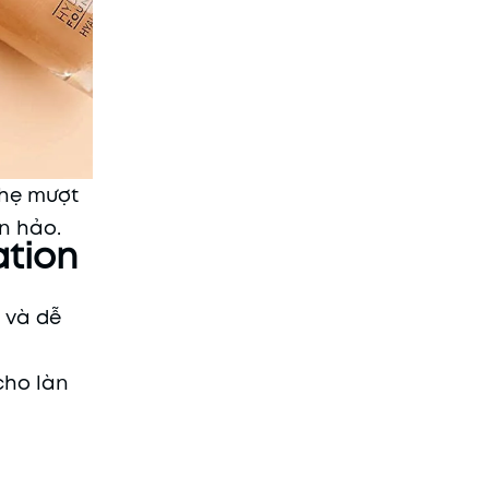
nhẹ mượt
n hảo.
ation
 và dễ
cho làn