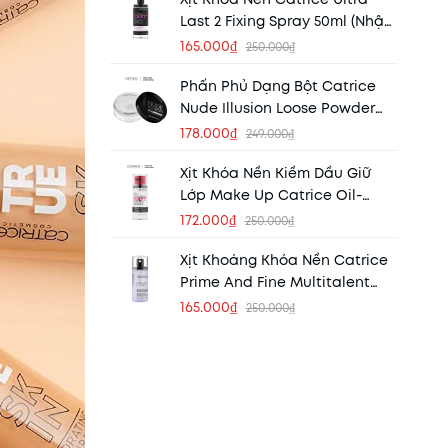
Last 2 Fixing Spray 50ml (Nhập
Khẩu)
165.000₫
250.000₫
Phấn Phủ Dạng Bột Catrice
Nude Illusion Loose Powder
Transparent Matt 11g
178.000₫
249.000₫
Xịt Khóa Nền Kiềm Dầu Giữ
Lớp Make Up Catrice Oil-
Control Matt Fixing Spray 50ml
172.000₫
250.000₫
(Nhập Khẩu)
Xịt Khoáng Khóa Nền Catrice
Prime And Fine Multitalent
Fixing Spray 50ml (Mẫu Mới)
165.000₫
250.000₫
(Nhập Khẩu)