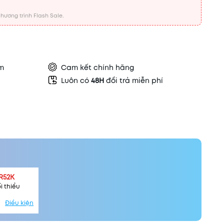
hương trình Flash Sale.
ẩm
Cam kết chính hãng
Luôn có
48H
đổi trả miễn phí
R52K
i thiểu
Điều kiện