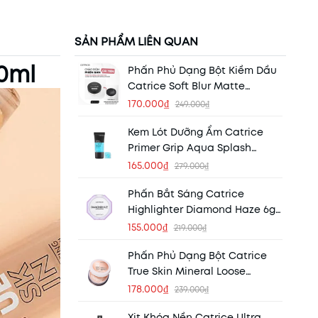
SẢN PHẨM LIÊN QUAN
0ml
Phấn Phủ Dạng Bột Kiềm Dầu
Catrice Soft Blur Matte
Setting Powder 8g - 020 Light
170.000₫
249.000₫
Kem Lót Dưỡng Ẩm Catrice
Primer Grip Aqua Splash
Primer Hydrating 30ml
165.000₫
279.000₫
Phấn Bắt Sáng Catrice
Highlighter Diamond Haze 6g -
010 Gimme Glitter
155.000₫
219.000₫
Phấn Phủ Dạng Bột Catrice
True Skin Mineral Loose
Powder 4,5g - 010 Transparent
178.000₫
239.000₫
Malt
Xịt Khóa Nền Catrice Ultra