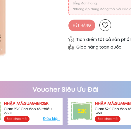
tổng đơn hàng.
*Không áp dụng đồng thời với các c
HẾT HÀNG
Tích điểm tất cả sản ph
Giao hàng toàn quốc
Voucher Siêu Ưu Đãi
NHẬP MÃ:SUMMER25K
NHẬP MÃ:SUMME
Giảm 25K Cho đơn tối thiểu
Giảm 52K Cho đơn tố
52K
299K
549K
Điều kiện
Sao chép mã
Sao chép mã