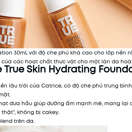
ation 30mL với độ che phủ khá cao cho lớp nền 
 của các hoạt chất thực vật cho một làn da hoà
 True Skin Hydrating Found
n lâu trôi của Catrice, có độ che phủ trung bình
mặt.
 hạt dưa hấu giúp dưỡng ẩm mạnh mẽ, mang lại 
thật”, không bị cakey.
lend trên da.