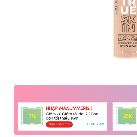
NHẬP MÃ:SUMMER12K
Giảm 7% Giảm tối đa 12K Cho
7%
25K
đơn tối thiểu 149K
Điều kiện
Sao chép mã