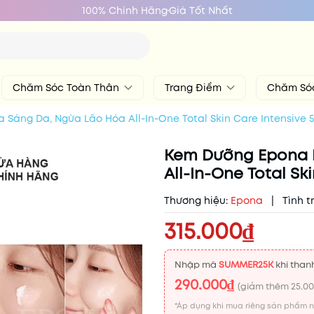
100% Chính Hãng
Giá Tốt Nhất
Chăm Sóc Toàn Thân
Trang Điểm
Chăm Só
Sáng Da, Ngừa Lão Hóa All-In-One Total Skin Care Intensive 
Kem Dưỡng Epona 
All-In-One Total Sk
Thương hiệu:
Epona
|
Tình t
315.000₫
Nhập mã
SUMMER25K
khi thanh
290.000₫
(giảm thêm
25.0
*Áp dụng khi mua riêng sản phẩm 