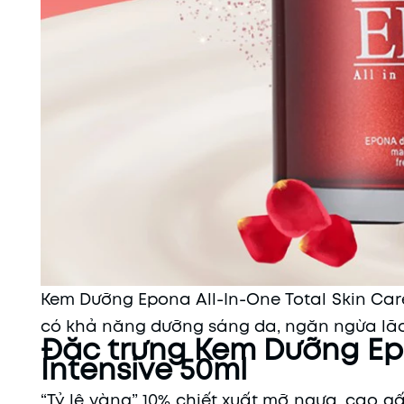
Kem Dưỡng Epona All-In-One Total Skin Care 
có khả năng dưỡng sáng da, ngăn ngừa lã
Đặc trưng Kem Dưỡng Epo
Intensive 50ml
“Tỷ lệ vàng” 10% chiết xuất mỡ ngựa, cao