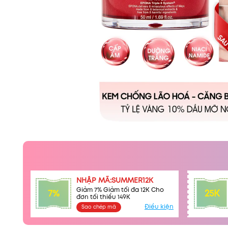
NHẬP MÃ:SUMMER12K
Giảm 7% Giảm tối đa 12K Cho
7%
25K
đơn tối thiểu 149K
Điều kiện
Sao chép mã