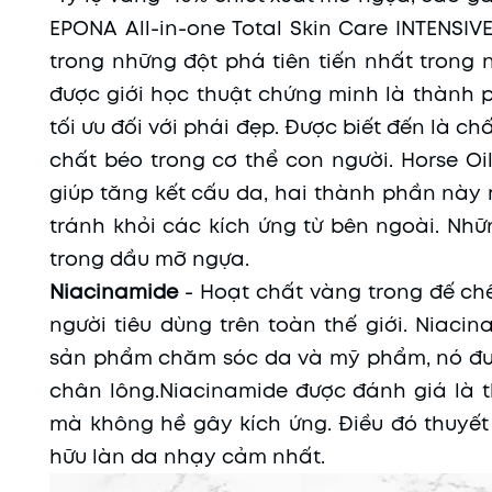
EPONA All-in-one Total Skin Care INTENSIVE
trong những đột phá tiên tiến nhất trong
được giới học thuật chứng minh là thành 
tối ưu đối với phái đẹp. Được biết đến là c
chất béo trong cơ thể con người. Horse Oi
giúp tăng kết cấu da, hai thành phần này r
tránh khỏi các kích ứng từ bên ngoài. Nh
trong dầu mỡ ngựa.
Niacinamide
- Hoạt chất vàng trong đế ch
người tiêu dùng trên toàn thế giới. Niaci
sản phẩm chăm sóc da và mỹ phẩm, nó được
chân lông.Niacinamide được đánh giá là t
mà không hề gây kích ứng. Điều đó thuyế
hữu làn da nhạy cảm nhất.