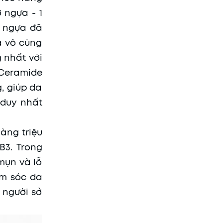
 ngựa - 1
ỡ ngựa đã
ả vô cùng
g nhất với
 Ceramide
, giúp da
 duy nhất
àng triệu
B3. Trong
mụn và lỗ
ăm sóc da
 người sở