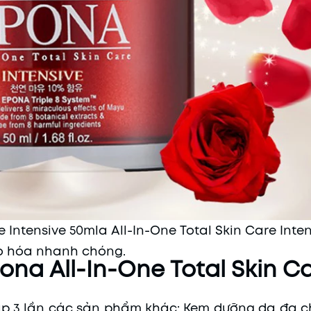
Intensive 50mla All-In-One Total Skin Care Inte
o hóa nhanh chóng.
na All-In-One Total Skin C
 gấp 3 lần các sản phẩm khác: Kem dưỡng da đa 