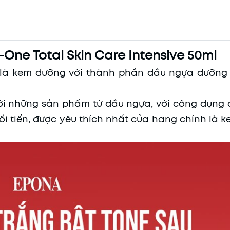
One Total Skin Care Intensive 50ml
ve là kem dưỡng với thành phần dầu ngựa dưỡng
ới những sản phẩm từ dầu ngựa, với công dụng
i tiến, được yêu thích nhất của hãng chính là 
Mã khuyến mãi:
Điều kiện: