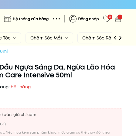
0
Hệ thống cửa hàng
Đăng nhập
c Tóc
Chăm Sóc Mắt
Chăm Sóc Răng Miệng
50ml
Dầu Ngựa Sáng Da, Ngừa Lão Hóa
in Care Intensive 50ml
rạng:
Hết hàng
 toán, giá chỉ còn:
00₫
)
này. Nếu mua kèm sản phẩm khác, mức giảm có thể thay đổi theo