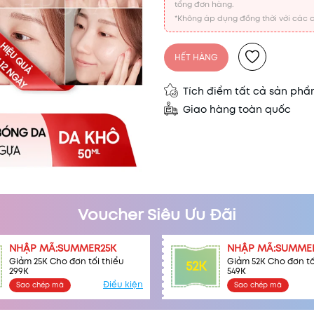
tổng đơn hàng.
*Không áp dụng đồng thời với các c
HẾT HÀNG
Tích điểm tất cả sản ph
Giao hàng toàn quốc
Voucher Siêu Ưu Đãi
NHẬP MÃ:SUMMER25K
NHẬP MÃ:SUMME
Giảm 25K Cho đơn tối thiểu
Giảm 52K Cho đơn tố
52K
299K
549K
Điều kiện
Sao chép mã
Sao chép mã