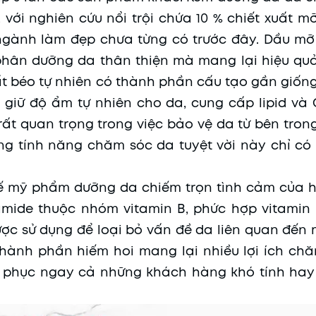
 với nghiên cứu nổi trội chứa 10 % chiết xuất mỡ
 ngành làm đẹp chưa từng có trước đây. Dầu m
phân dưỡng da thân thiện mà mang lại hiệu qu
hất béo tự nhiên có thành phần cấu tạo gần giốn
l giữ độ ẩm tự nhiên cho da, cung cấp lipid và
ất quan trọng trong việc bảo vệ da từ bên trong
ững tính năng chăm sóc da tuyệt vời này chỉ có
ế mỹ phẩm dưỡng da chiếm trọn tình cảm của h
namide thuộc nhóm vitamin B, phức hợp vitamin 
 sử dụng để loại bỏ vấn đề da liên quan đến 
hành phần hiếm hoi mang lại nhiều lợi ích ch
t phục ngay cả những khách hàng khó tính hay