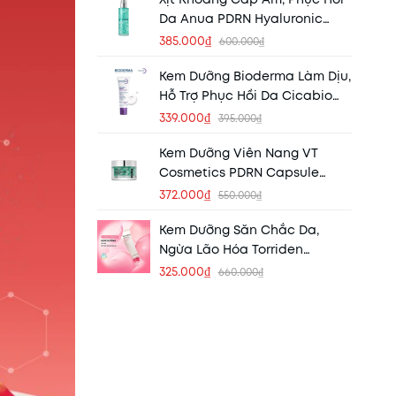
Da Anua PDRN Hyaluronic
Acid Hydrating Capsule Mist
385.000₫
600.000₫
100ml
Kem Dưỡng Bioderma Làm Dịu,
Hỗ Trợ Phục Hồi Da Cicabio
Creme+ 40ml (Mẫu Mới)
339.000₫
395.000₫
Kem Dưỡng Viên Nang VT
Cosmetics PDRN Capsule
Cream 100 50ml
372.000₫
550.000₫
Kem Dưỡng Săn Chắc Da,
Ngừa Lão Hóa Torriden
Cellmazing Firming 60ml
325.000₫
660.000₫