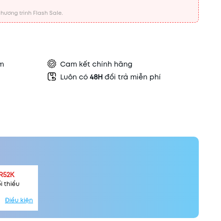
hương trình Flash Sale.
ẩm
Cam kết chính hãng
Luôn có
48H
đổi trả miễn phí
R52K
i thiểu
Điều kiện