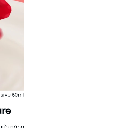
nsive 50ml
are
chức năng