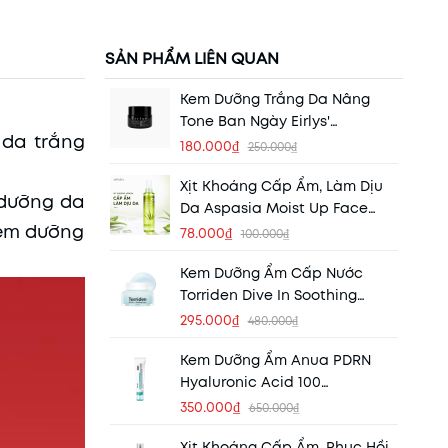
SẢN PHẨM LIÊN QUAN
Kem Dưỡng Trắng Da Nâng
Tone Ban Ngày Eirlys'
 da trắng
Glutathione Whitening Tone
180.000₫
250.000₫
Up Cream Plus 10ml (Hộp Đen)
Xịt Khoáng Cấp Ẩm, Làm Dịu
(Nhập Khẩu)
 dưỡng da
Da Aspasia Moist Up Face
kem dưỡng
Mist 150ml (Nhập Khẩu)
78.000₫
100.000₫
Kem Dưỡng Ẩm Cấp Nước
Torriden Dive In Soothing
Cream 100ml (Nhập Khẩu)
295.000₫
480.000₫
Kem Dưỡng Ẩm Anua PDRN
Hyaluronic Acid 100
Moisturizing Cream 60ml
350.000₫
650.000₫
Xịt Khoáng Cấp Ẩm, Phục Hồi