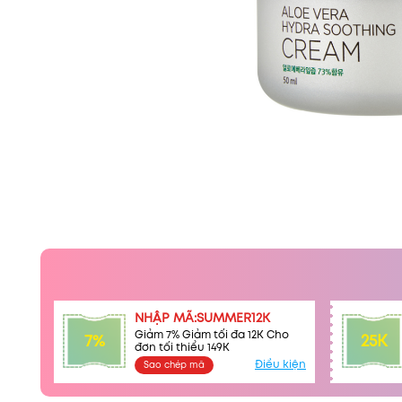
NHẬP MÃ:SUMMER12K
Giảm 7% Giảm tối đa 12K Cho
7%
25K
đơn tối thiểu 149K
Điều kiện
Sao chép mã