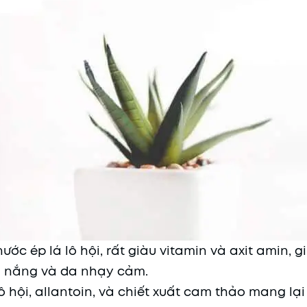
ước ép lá lô hội, rất giàu vitamin và axit amin, g
m nắng và da nhạy cảm.
 hội, allantoin, và chiết xuất cam thảo mang lại