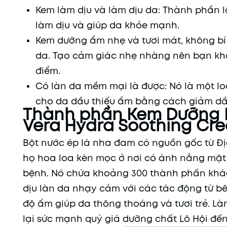
Kem làm dịu và làm dịu da: Thành phần lô
làm dịu và giúp da khỏe mạnh.
Kem dưỡng ẩm nhẹ và tươi mát, không bí
da. Tạo cảm giác nhẹ nhàng nên bạn khôn
điểm.
Có làn da mềm mại là được: Nó là một l
cho da dầu thiếu ẩm bằng cách giảm dầ
Thành phần Kem Dưỡng 
Vera Hydra Soothing Cr
Bột nước ép lá nha đam có nguồn gốc từ Đị
họ hoa loa kèn mọc ở nơi có ánh nắng mặt t
bệnh. Nó chứa khoảng 300 thành phần khác nh
dịu làn da nhạy cảm với các tác động từ b
độ ẩm giúp da thông thoáng và tươi trẻ. Làn
lại sức mạnh quý giá dưỡng chất Lô Hội đến