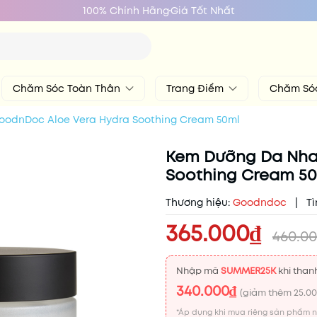
100% Chính Hãng
Giá Tốt Nhất
Chăm Sóc Toàn Thân
Trang Điểm
Chăm Só
odnDoc Aloe Vera Hydra Soothing Cream 50ml
Kem Dưỡng Da Nha
Soothing Cream 5
Thương hiệu:
Goodndoc
|
Tì
365.000₫
460.0
Nhập mã
SUMMER25K
khi thanh
340.000₫
(giảm thêm
25.0
*Áp dụng khi mua riêng sản phẩm 