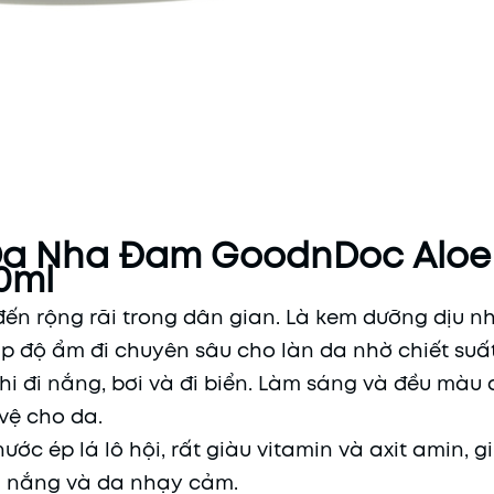
a Nha Đam GoodnDoc Aloe
0ml
 đến rộng rãi trong dân gian. Là kem dưỡng dịu n
độ ẩm đi chuyên sâu cho làn da nhờ chiết suất
khi đi nắng, bơi và đi biển. Làm sáng và đều màu
vệ cho da.
ước ép lá lô hội, rất giàu vitamin và axit amin, g
m nắng và da nhạy cảm.