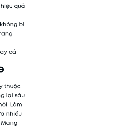
 hiệu quả
không bí
trang
gay cả
e
y thuộc
g lại sâu
hội. Làm
ứa nhiều
t. Mang