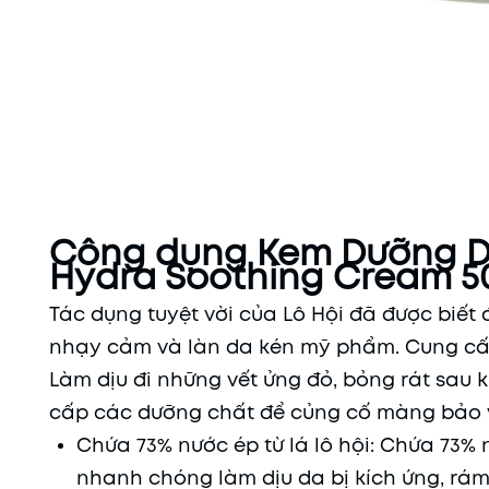
Công dụng Kem Dưỡng D
Hydra Soothing Cream 5
Tác dụng tuyệt vời của Lô Hội đã được biết
nhạy cảm và làn da kén mỹ phẩm. Cung cấp 
Làm dịu đi những vết ửng đỏ, bỏng rát sau 
cấp các dưỡng chất để củng cố màng bảo 
Chứa 73% nước ép từ lá lô hội: Chứa 73% n
nhanh chóng làm dịu da bị kích ứng, rá