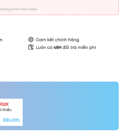
hương trình Flash Sale.
ẩm
Cam kết chính hãng
Luôn có
48H
đổi trả miễn phí
R52K
i thiểu
Điều kiện