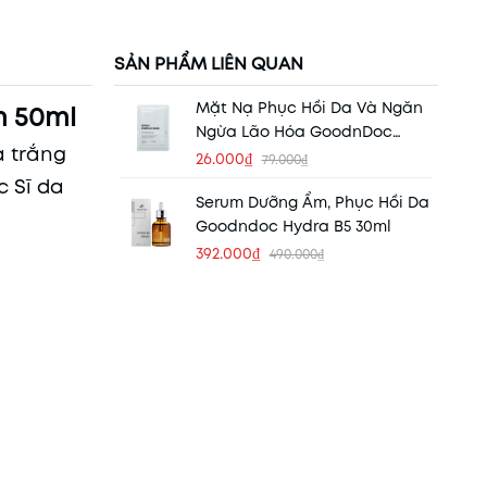
SẢN PHẨM LIÊN QUAN
Mặt Nạ Phục Hồi Da Và Ngăn
m 50ml
Ngừa Lão Hóa GoodnDoc
 trắng
Repair Complex Mask 25ml
26.000₫
79.000₫
c Sĩ da
Serum Dưỡng Ẩm, Phục Hồi Da
Goodndoc Hydra B5 30ml
392.000₫
490.000₫