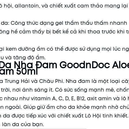
 hội, allantoin, và chiết xuất cam thảo mang lại
 da: Công thức dạng gel thẩm thẩu thấm nhanh 
g hề cảm thấy bị bết kể cả khi thoa trước khi 
oại kem dưỡng ẩm có thể được sử dụng mọi lúc n
u và tăng độ ẩm.
Da Nha Đam GoodnDoc Alo
eam 50ml
a Trung Hải và Châu Phi. Nha đam là một loại câ
rời, nơi ánh sáng ít. Có sức sống mạnh mẽ, chốn
au như vitamin A, C, D, E, B12, axit amin và lô 
ên ngoài. Giúp giữ ẩm cho da khỏe mạnh nhờ ch
 da được tiếp xúc với chiết xuất Lô Hội tinh khiế
 làn da của bạn.