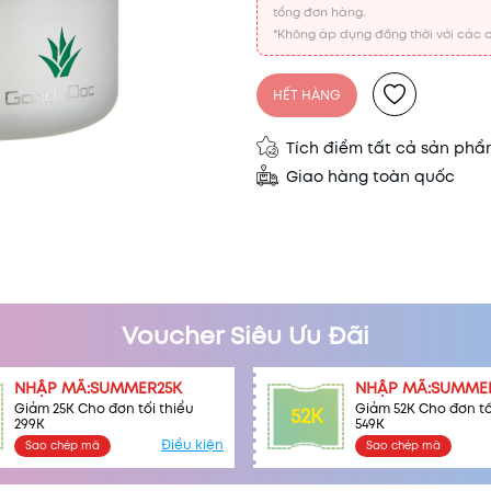
tổng đơn hàng.
*Không áp dụng đồng thời với các c
HẾT HÀNG
Tích điểm tất cả sản ph
Giao hàng toàn quốc
Voucher Siêu Ưu Đãi
NHẬP MÃ:SUMMER25K
NHẬP MÃ:SUMME
Giảm 25K Cho đơn tối thiểu
Giảm 52K Cho đơn tố
52K
299K
549K
Điều kiện
Sao chép mã
Sao chép mã