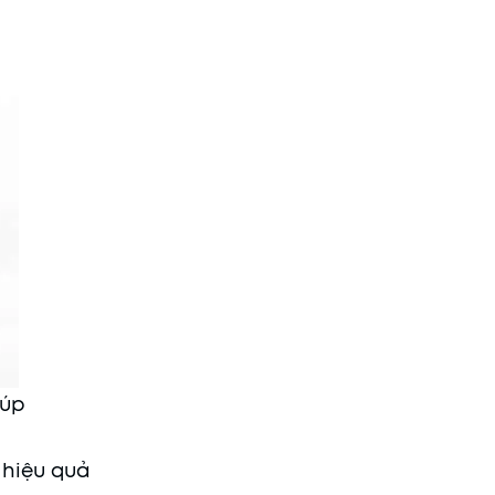
iúp
 hiệu quả