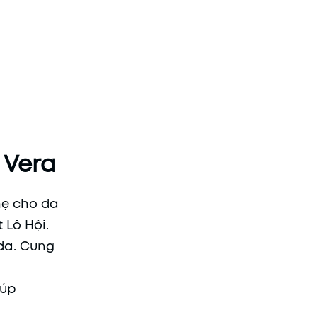
 Vera
hẹ cho da
 Lô Hội.
 da. Cung
iúp