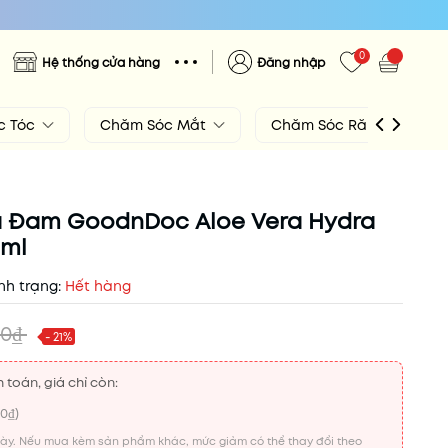
0
Hệ thống cửa hàng
Đăng nhập
c Tóc
Chăm Sóc Mắt
Chăm Sóc Răng Miệng
 Đam GoodnDoc Aloe Vera Hydra
0ml
nh trạng:
Hết hàng
00₫
- 21%
 toán, giá chỉ còn:
00₫
)
này. Nếu mua kèm sản phẩm khác, mức giảm có thể thay đổi theo