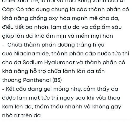
chiết xuất tre, lô hội và hoa Súng Xanh của Ai
Cập: Có tác dụng chung là các thành phần có
khả năng chống oxy hóa mạnh mẽ cho da,
điều tiết bã nhờn, làm dịu da và cấp ẩm sâu
giúp làn da khô ẩm mịn và mềm mại hơn
- Chứa thành phần dưỡng trắng hiệu
quả Niacinamide, thành phần cấp nước tức thì
cho da Sodium Hyaluronat và thành phần có
khả năng hỗ trợ chữa lành làn da tổn
thương Panthenol (B5)
- Kết cấu dạng gel mỏng nhẹ, cảm thấy da
được làm mát tức thì ngay sau khi vừa thoa
kem lên da, thẩm thấu nhanh và không gây
nhờ rít trên da.