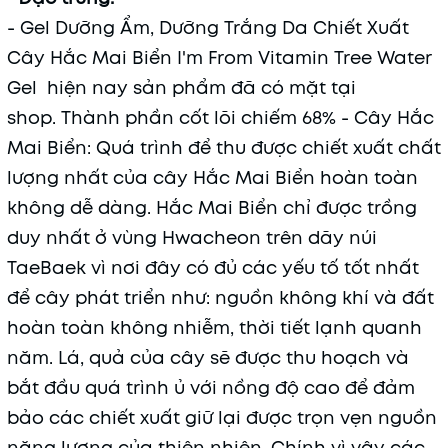
- Gel Dưỡng Ẩm, Dưỡng Trắng Da Chiết Xuất
Cây Hắc Mai Biển I'm From Vitamin Tree Water
Gel hiện nay sản phẩm đã có mặt tại
shop. Thành phần cốt lõi chiếm 68% - Cây Hắc
Mai Biển: Quá trình để thu được chiết xuất chất
lượng nhất của cây Hắc Mai Biển hoàn toàn
không dễ dàng. Hắc Mai Biển chỉ được trồng
duy nhất ở vùng Hwacheon trên dãy núi
TaeBaek vì nơi đây có đủ các yếu tố tốt nhất
để cây phát triển như: nguồn không khí và đất
hoàn toàn không nhiễm, thời tiết lạnh quanh
năm. Lá, quả của cây sẽ được thu hoạch và
bắt đầu quá trình ủ với nồng độ cao để đảm
bảo các chiết xuất giữ lại được trọn vẹn nguồn
năng lượng của thiên nhiên. Chính vì vậy các