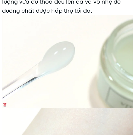
lượng vừa đủ thoa đều lên da và vỗ nhẹ để
dưỡng chất được hấp thụ tối đa.