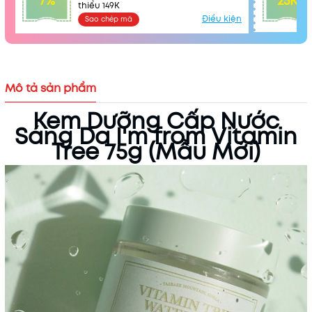
7%
25K
thiểu 149K
Điều kiện
Sao chép mã
Mô tả sản phẩm
Kem Dưỡng Cấp Nước
Sáng Da I'm from Vitamin
Tree 75g (Mẫu Mới)