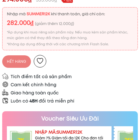
- 45%
Nhập mã
SUMMER12K
khi thanh toán, giá chỉ còn:
282.000₫
(giảm thêm
12.000₫
)
*Áp dụng khi mua riêng sản phẩm này. Nếu mua kèm sản phẩm khác,
mức giảm có thể thay đổi theo tổng đơn hàng.
*Không áp dụng đồng thời với các chương trình Flash Sale.
HẾT HÀNG
Tích điểm tất cả sản phẩm
Cam kết chính hãng
Giao hàng toàn quốc
Luôn có
48H
đổi trả miễn phí
Voucher Siêu Ưu Đãi
NHẬP MÃ:SUMMER12K
Giảm 7% Giảm tối đa 12K Cho đơn tối