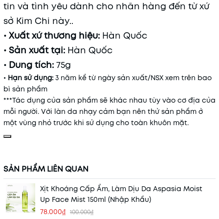
tin và tình yêu dành cho nhãn hàng đến từ xứ
sở Kim Chi này..
• Xuất xứ thương hiệu:
Hàn Quốc
• Sản xuất tại:
Hàn Quốc
• Dung tích:
75g
• Hạn sử dụng:
3 năm kể từ ngày sản xuất/NSX xem trên bao
bì sản phẩm
***Tác dụng của sản phẩm sẽ khác nhau tùy vào cơ địa của
mỗi người. Với làn da nhạy cảm bạn nên thử sản phẩm ở
một vùng nhỏ trước khi sử dụng cho toàn khuôn mặt.
SẢN PHẨM LIÊN QUAN
Xịt Khoáng Cấp Ẩm, Làm Dịu Da Aspasia Moist
Up Face Mist 150ml (Nhập Khẩu)
78.000₫
100.000₫