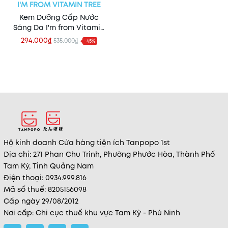
I'M FROM VITAMIN TREE
Kem Dưỡng Cấp Nước
Sáng Da I'm from Vitamin
Tree 75g (Mẫu Mới)
294.000₫
535.000₫
-45%
Hộ kinh doanh Cửa hàng tiện ích Tanpopo 1st
Địa chỉ: 271 Phan Chu Trinh, Phường Phước Hòa, Thành Phố
Tam Kỳ, Tỉnh Quảng Nam
Điện thoại: 0934.999.816
Mã số thuế: 8205156098
Cấp ngày 29/08/2012
Nơi cấp: Chi cục thuế khu vực Tam Kỳ - Phú Ninh