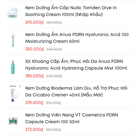
Kem Dưỡng Ẩm Cấp Nước Torriden Dive In
Soothing Cream 100ml (Nhập Khẩu)
295.000₫
480.000₫
Kem Dưỡng Ẩm Anua PDRN Hyaluronic Acid 100
Moisturizing Cream 60ml
350.000₫
650.000₫
Xịt Khoáng Cấp Ẩm, Phục Hồi Da Anua PDRN
Hyaluronic Acid Hydrating Capsule Mist 100ml
385.000₫
600.000₫
Kem Dưỡng Bioderma Làm Dịu, Hỗ Trợ Phục Hồi
Da Cicabio Creme+ 40ml (Mẫu Mới)
339.000₫
395.000₫
Kem Dưỡng Viên Nang VT Cosmetics PDRN
Capsule Cream 100 50ml
372.000₫
550.000₫