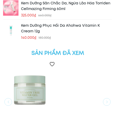
Kem Dưỡng Săn Chắc Da, Ngừa Lão Hóa Torriden
Cellmazing Firming 60ml
325.000₫
660.000₫
Kem Dưỡng Phục Hồi Da Ahohwa Vitamin K
Cream 12g
140.000₫
180.000₫
SẢN PHẨM ĐÃ XEM