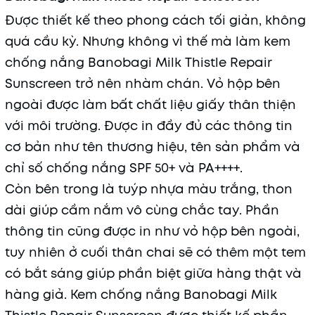
Được thiết kế theo phong cách tối giản, không
quá cầu kỳ. Nhưng không vì thế mà làm kem
chống nắng Banobagi Milk Thistle Repair
Sunscreen trở nên nhàm chán. Vỏ hộp bên
ngoài được làm bất chất liệu giấy thân thiện
với môi trường. Được in đầy đủ các thông tin
cơ bản như tên thương hiệu, tên sản phẩm và
chỉ số chống nắng SPF 50+ và PA++++.
Còn bên trong là tuýp nhựa màu trắng, thon
dài giúp cầm nắm vô cùng chắc tay. Phần
thông tin cũng được in như vỏ hộp bên ngoài,
tuy nhiên ở cuối thân chai sẽ có thêm một tem
có bắt sáng giúp phần biệt giữa hàng thật và
hàng giả. Kem chống nắng Banobagi Milk