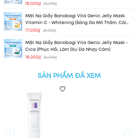
Bóng Da)
18.000₫
28.000₫
Mặt Nạ Giấy Banobagi Vita Genic Jelly Mask
Vitamin C - Whitening (Sáng Da Mờ Thâm, Cải
Thiện Tông Da)
17.000₫
28.000₫
Mặt Nạ Giấy Banobagi Vita Genic Jelly Mask -
Cica (Phục Hồi, Làm Dịu Da Nhạy Cảm)
18.000₫
28.000₫
SẢN PHẨM ĐÃ XEM