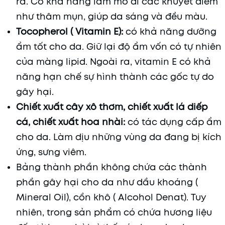
ra. Có khả năng làm mờ đi các khuyết điểm
như thâm mụn, giúp da sáng và đều màu.
Tocopherol ( Vitamin E):
có khả năng dưỡng
ẩm tốt cho da. Giữ lại độ ẩm vốn có tự nhiên
của màng lipid. Ngoài ra, vitamin E có khả
năng hạn chế sự hình thành các gốc tự do
gây hại.
Chiết xuất cây xô thơm, chiết xuất lá diếp
cá, chiết xuất hoa nhài:
có tác dụng cấp ẩm
cho da. Làm dịu những vùng da đang bị kích
ứng, sưng viêm.
Bảng thành phần không chứa các thành
phần gây hại cho da như dầu khoáng (
Mineral Oil), cồn khô ( Alcohol Denat). Tuy
nhiên, trong sản phẩm có chứa hương liệu