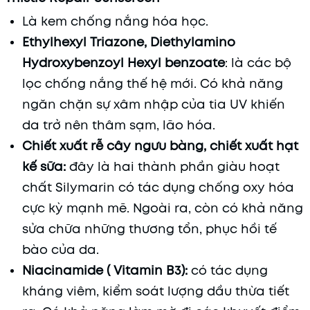
Là kem chống nắng hóa học.
Ethylhexyl Triazone, Diethylamino
Hydroxybenzoyl Hexyl benzoate
: là các bộ
lọc chống nắng thế hệ mới. Có khả năng
ngăn chặn sự xâm nhập của tia UV khiến
da trở nên thâm sạm, lão hóa.
Chiết xuất rễ cây ngưu bàng, chiết xuất hạt
kế sữa:
đây là hai thành phần giàu hoạt
chất Silymarin có tác dụng chống oxy hóa
cực kỳ mạnh mẽ. Ngoài ra, còn có khả năng
sửa chữa những thương tổn, phục hồi tế
bào của da.
Niacinamide ( Vitamin B3):
có tác dụng
kháng viêm, kiểm soát lượng dầu thừa tiết