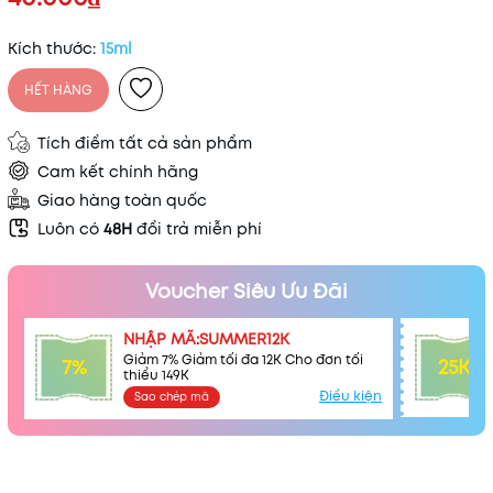
Kích thước:
15ml
HẾT HÀNG
Tích điểm tất cả sản phẩm
Cam kết chính hãng
Giao hàng toàn quốc
Luôn có
48H
đổi trả miễn phí
Voucher Siêu Ưu Đãi
NHẬP MÃ:SUMMER12K
Giảm 7% Giảm tối đa 12K Cho đơn tối
7%
25K
thiểu 149K
Điều kiện
Sao chép mã