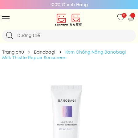
100% Chính Hãng
0
Trang chủ
Banobagi
Kem Chống Nắng Banobagi
Milk Thistle Repair Sunscreen