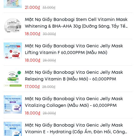
21.000₫
33.000₫
Mặt Nạ Giấy Banobagi Stem Cell Vitamin Mask
Whitening & BHA-AHA 30g (Dưỡng Sáng, Tẩy Tế
Bào Chết)
18.000₫
30.000₫
Mặt Nạ Giấy Banobagi Vita Genic Jelly Mask
Lifting Vitamin F 60,000PPM (Mẫu Mới)
18.000₫
28.000₫
Mặt Nạ Giấy Banobagi Vita Genic Jelly Mask
Relaxing Vitamin B (Mẫu Mới) - 60,000PPM
17.000₫
28.000₫
Mặt Nạ Giấy Banobagi Vita Genic Jelly Mask
Vitalizing Collagen (Mẫu Mới) - 60,000PPM
18.000₫
28.000₫
Mặt Nạ Giấy Banobagi Vita Genic Jelly Mask
Vitamin E - Hydrating (Cấp Ẩm, Đàn Hồi, Căng