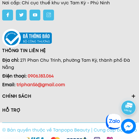
Nơi cấp: Chi cục thuế khu vực Tam Kỳ - Phú Ninh
THÔNG TIN LIÊN HỆ
Địa chỉ:
271 Phan Chu Trinh, phường Tam Kỳ, thành phố Đà
Nẵng
Điện thoại:
0906.183.064
Email:
triphan56@gmail.com
CHÍNH SÁCH
HỖ TRỢ
© Bản quyền thuộc về Tanpopo Beauty
|
Cung cấp bởi
Sapo