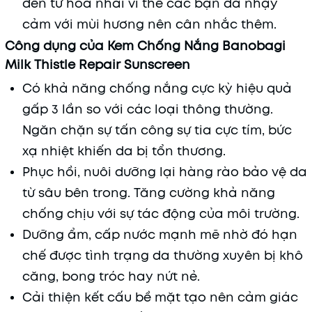
đến từ hoa nhài vì thế các bạn da nhạy
cảm với mùi hương nên cân nhắc thêm.
Công dụng của Kem Chống Nắng Banobagi
Milk Thistle Repair Sunscreen
Có khả năng chống nắng cực kỳ hiệu quả
gấp 3 lần so với các loại thông thường.
Ngăn chặn sự tấn công sự tia cực tím, bức
xạ nhiệt khiến da bị tổn thương.
Phục hồi, nuôi dưỡng lại hàng rào bảo vệ da
từ sâu bên trong. Tăng cường khả năng
chống chịu với sự tác động của môi trường.
Dưỡng ẩm, cấp nước mạnh mẽ nhờ đó hạn
chế được tình trạng da thường xuyên bị khô
căng, bong tróc hay nứt nẻ.
Cải thiện kết cấu bề mặt tạo nên cảm giác