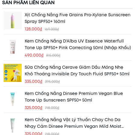
SẢN PHẨM LIÊN QUAN
Xịt Chống Nắng Five Grains Pro-Xylane Sunscreen
Spray SPF50+ 160ml
128.000₫
169.000₫
Kem Chống Nắng D'Alba UV Essence Waterfull
Tone Up SPF50+ Pink Correcting 50ml (Nhập Khẩu)
490.000₫
815.000₫
Sữa Chống Nắng Cerave Giảm Dầu Mỏng Nhẹ
Khô Thoáng Invisible Dry Touch Fluid SPF50+ 50ml
335.000₫
395.000₫
Kem Chống Nắng Dinsee Premium Vegan Blue
Tone Up Sunscreen SPF50+ 50ml
325.000₫
718.000₫
Kem Chống Nắng Vật Lý Thuần Chay Cho Da
Nhạy Cảm Dinsee Premium Vegan Mild Moist
Sunscreen SPF50+ 50ml
325.000₫
718.000₫