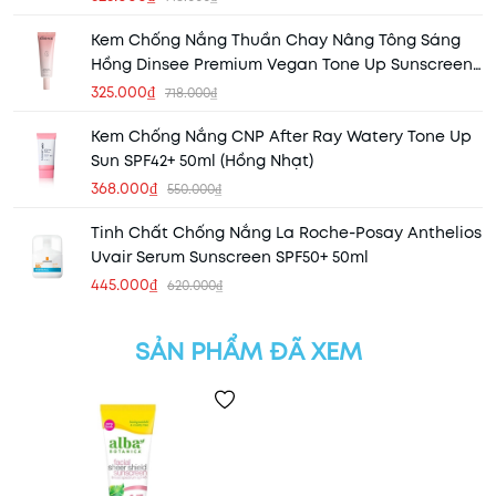
Kem Chống Nắng Thuần Chay Nâng Tông Sáng
Hồng Dinsee Premium Vegan Tone Up Sunscreen
SPF50+ 50ml
325.000₫
718.000₫
Kem Chống Nắng CNP After Ray Watery Tone Up
Sun SPF42+ 50ml (Hồng Nhạt)
368.000₫
550.000₫
Tinh Chất Chống Nắng La Roche-Posay Anthelios
Uvair Serum Sunscreen SPF50+ 50ml
445.000₫
620.000₫
SẢN PHẨM ĐÃ XEM