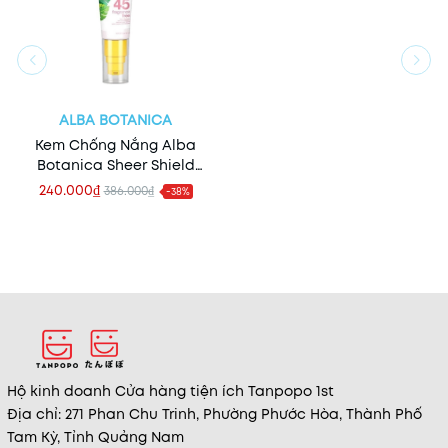
ALBA BOTANICA
Kem Chống Nắng Alba
Botanica Sheer Shield
Sunscreen SPF45 59ml
240.000₫
386.000₫
-38%
Hộ kinh doanh Cửa hàng tiện ích Tanpopo 1st
Địa chỉ: 271 Phan Chu Trinh, Phường Phước Hòa, Thành Phố
Tam Kỳ, Tỉnh Quảng Nam