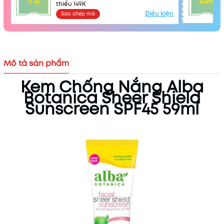
7%
25K
thiểu 149K
Điều kiện
Sao chép mã
Mô tả sản phẩm
Kem Chống Nắng Alba
Botanica Sheer Shield
Sunscreen SPF45 59ml