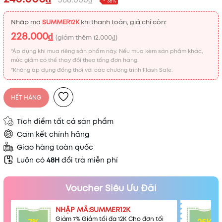
- 38%
Nhập mã
SUMMER12K
khi thanh toán, giá chỉ còn:
228.000₫
(giảm thêm
12.000₫
)
*Áp dụng khi mua riêng sản phẩm này. Nếu mua kèm sản phẩm khác,
mức giảm có thể thay đổi theo tổng đơn hàng.
*Không áp dụng đồng thời với các chương trình Flash Sale.
HẾT HÀNG
Tích điểm tất cả sản phẩm
Cam kết chính hãng
Giao hàng toàn quốc
Mã khuyến mãi:
Luôn có
48H
đổi trả miễn phí
Điều kiện:
Voucher Siêu Ưu Đãi
NHẬP MÃ:SUMMER12K
Giảm 7% Giảm tối đa 12K Cho đơn tối