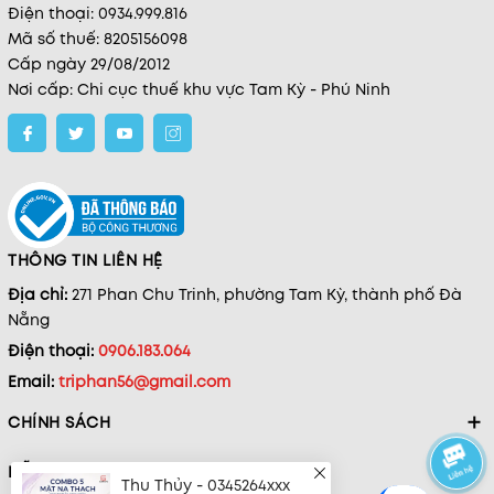
Điện thoại: 0934.999.816
Mã số thuế: 8205156098
Cấp ngày 29/08/2012
Nơi cấp: Chi cục thuế khu vực Tam Kỳ - Phú Ninh
THÔNG TIN LIÊN HỆ
Địa chỉ:
271 Phan Chu Trinh, phường Tam Kỳ, thành phố Đà
Nẵng
Điện thoại:
0906.183.064
Email:
triphan56@gmail.com
CHÍNH SÁCH
HỖ TRỢ
Thu Thủy - 0345264xxx