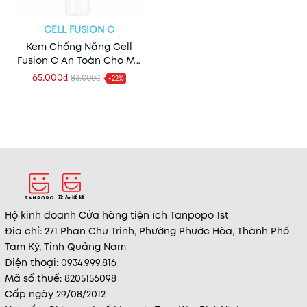
CELL FUSION C
Kem Chống Nắng Cell
Fusion C An Toàn Cho Mẹ
Bầu & Em Bé Derma Relief
65.000₫
83.000₫
-22%
Suncreen 100 SPF50
Hộ kinh doanh Cửa hàng tiện ích Tanpopo 1st
Địa chỉ: 271 Phan Chu Trinh, Phường Phước Hòa, Thành Phố
Tam Kỳ, Tỉnh Quảng Nam
Điện thoại: 0934.999.816
Mã số thuế: 8205156098
Cấp ngày 29/08/2012