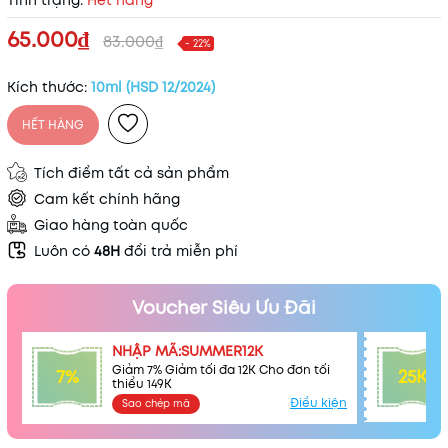
Tình trạng:
Hết hàng
65.000₫
83.000₫
- 22%
Kích thước:
10ml (HSD 12/2024)
HẾT HÀNG
Tích điểm tất cả sản phẩm
Cam kết chính hãng
Giao hàng toàn quốc
Luôn có
48H
đổi trả miễn phí
Voucher Siêu Ưu Đãi
NHẬP MÃ:SUMMER12K
Giảm 7% Giảm tối đa 12K Cho đơn tối
7%
25K
thiểu 149K
Điều kiện
Sao chép mã