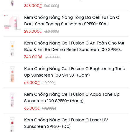
345.000₫
560.000₫
Kem Chống Nắng Nâng Tông Da Cell Fusion C
Dark Spot Toning Sunscreen SPF50+ 50ml
295.000₫
450.000₫
Kem Chống Nắng Cell Fusion C An Toàn Cho Mẹ
Bầu & Em Bé Derma Relief Suncreen 100 SPF50
50ml
340.000₫
560.000₫
Kem Chống Nắng Cell Fusion C Brightening Tone
Up Sunscreen 100 SPF50+ (Cam)
65.000₫
110.000₫
Kem Chống Nắng Cell Fusion C Aqua Tone Up
Sunscreen 100 SPF50+ (Hồng)
65.000₫
140.000₫
Kem Chống Nắng Cell Fusion C Laser UV
Sunscreen SPF50+ (Đỏ)