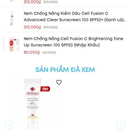
210.000₫
309.000₫
Kem Chống Nắng Kiềm Dầu Cell Fusion C
Advanced Clear Sunscreen 100 SPF50+ (Xanh Lá)
(Mẫu Mới)
210.000₫
309.000₫
Kem Chống Nắng Cell Fusion C Brightening Tone
Up Sunscreen 100 SPF50 (Nhập Khẩu)
80.000₫
140.000₫
SẢN PHẨM ĐÃ XEM