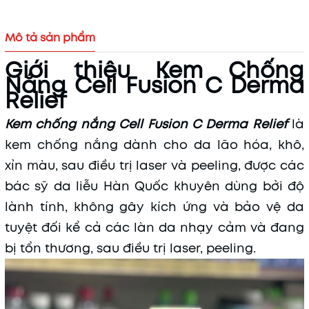
Mô tả sản phẩm
Giới thiệu Kem Chống
Nắng Cell Fusion C Derma
Relief
Kem chống nắng Cell Fusion C Derma Relief
là
kem chống nắng dành cho da lão hóa, khô,
xỉn màu, sau điều trị laser và peeling, được các
bác sỹ da liễu Hàn Quốc khuyên dùng bởi độ
Mã khuyến mãi:
lành tính, không gây kích ứng và bảo vệ da
tuyệt đối kể cả các làn da nhạy cảm và đang
Điều kiện:
bị tổn thương, sau điều trị laser, peeling.