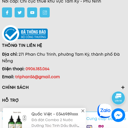
Nơi cấp: Chi cục thuế khu vực Tam Kỳ - Phú Ninh
THÔNG TIN LIÊN HỆ
Địa chỉ:
271 Phan Chu Trinh, phường Tam Kỳ, thành phố Đà
Nẵng
Điện thoại:
0906.183.064
Email:
triphan56@gmail.com
CHÍNH SÁCH
HỖ TRỢ
Quốc Việt - 0346989xxx
Đã đặt Combo 2 Nước
Dưỡng Tóc Tinh Dầu Bưởi
© Bản quyền thuộc về Tanpopo Beauty
|
Cung cấp bởi
Sapo
Cocoon Pomelo Hair Tonic
1 phút trước
140ml