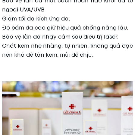
Bảo vệ làn da một cách hoàn hảo khỏi tia tử
ngoại UVA/UVB
Giảm tối đa kích ứng da.
Độ bám da cao giữ hiệu quả chống nắng lâu.
Bảo vệ làn da nhạy cảm sau điều trị laser.
Chất kem nhẹ nhàng, tự nhiên, không quá đặc
nên khá dễ tán kem, mùi dễ chịu.