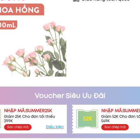
Mã khuyến mãi:
Voucher Siêu Ưu Đãi
Điều kiện:
NHẬP MÃ:SUMMER25K
NHẬP MÃ:SUMME
Giảm 25K Cho đơn tối thiểu
Giảm 52K Cho đơn tố
52K
299K
549K
Điều kiện
Sao chép mã
Sao chép mã