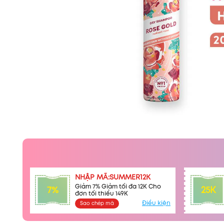
NHẬP MÃ:SUMMER12K
Giảm 7% Giảm tối đa 12K Cho
7%
25K
đơn tối thiểu 149K
Điều kiện
Sao chép mã