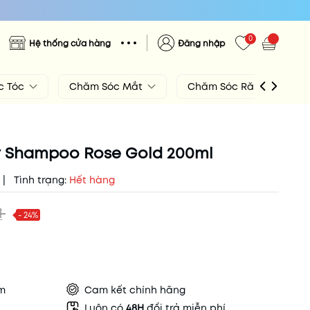
0
Hệ thống cửa hàng
Đăng nhập
c Tóc
Chăm Sóc Mắt
Chăm Sóc Răng Miệng
ry Shampoo Rose Gold 200ml
|
Tình trạng:
Hết hàng
₫
- 24%
ẩm
Cam kết chính hãng
Luôn có
48H
đổi trả miễn phí