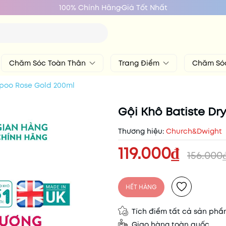
100% Chính Hãng
Giá Tốt Nhất
Chăm Sóc Toàn Thân
Trang Điểm
Chăm Só
mpoo Rose Gold 200ml
Gội Khô Batiste D
Thương hiệu:
Church&Dwight
119.000₫
156.000
HẾT HÀNG
Tích điểm tất cả sản ph
Giao hàng toàn quốc