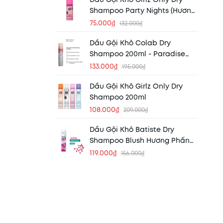
Shampoo Party Nights (Hương
Trái Cây Ngọt Ngào)
75.000₫
132.000₫
Dầu Gội Khô Colab Dry
Shampoo 200ml - Paradise
(Hương Địa Đàng - Hương Hoa
133.000₫
195.000₫
Tiare Và Dừa)
Dầu Gội Khô Girlz Only Dry
Shampoo 200ml
108.000₫
209.000₫
Dầu Gội Khô Batiste Dry
Shampoo Blush Hương Phấn
Hoa
119.000₫
156.000₫