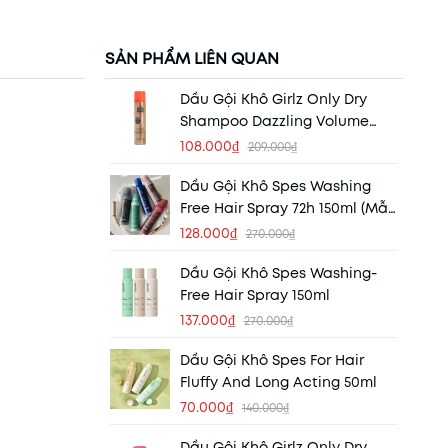
SẢN PHẨM LIÊN QUAN
Dầu Gội Khô Girlz Only Dry
Shampoo Dazzling Volume
(Tóc Bồng Bềnh Tức Thì)
108.000₫
209.000₫
Dầu Gội Khô Spes Washing
Free Hair Spray 72h 150ml (Mẫu
Mới)
128.000₫
270.000₫
Dầu Gội Khô Spes Washing-
Free Hair Spray 150ml
137.000₫
270.000₫
Dầu Gội Khô Spes For Hair
Fluffy And Long Acting 50ml
70.000₫
140.000₫
Dầu Gội Khô Girlz Only Dry