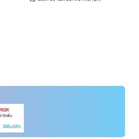
R52K
i thiểu
Điều kiện