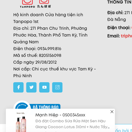
THÔNG TIN 
Địa chỉ:
271
Hộ kinh doanh Cửa hàng tiện ích
Đà Nẵng
Tanpopo 1st
Điện thoại:
Địa chỉ: 271 Phan Chu Trinh, Phường
Phước Hòa, Thành Phố Tam Kỳ, Tỉnh
Email:
trip
Quảng Nam
Điện thoại: 0934.999.816
Mã số thuế: 8205156098
Cấp ngày 29/08/2012
Nơi cấp: Chi cục thuế khu vực Tam Kỳ -
Phú Ninh
Mạnh Hiệp - 0500345xxx
Đã đặt Combo Sữa Rửa Mặt Sen Hậu
Giang Cocoon Lotus 310ml + Nước Tẩy
Trang Sen Hậu Giang Cocoon Hau
25 phút trước
Giang Lotus 500ml
© Bản quyền thuộc về Tanpopo Beauty
|
Cung cấp bởi