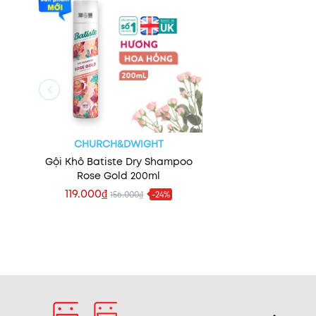
CHURCH&DWIGHT
Gội Khô Batiste Dry Shampoo
Rose Gold 200ml
119.000₫
156.000₫
-24%
Xem nhanh