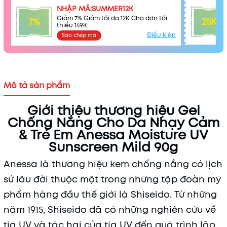
NHẬP MÃ:SUMMER12K
Giảm 7% Giảm tối đa 12K Cho đơn tối
7%
25K
thiểu 149K
Điều kiện
Sao chép mã
Mô tả sản phẩm
Giới thiệu thương hiệu Gel
Chống Nắng Cho Da Nhạy Cảm
& Trẻ Em Anessa Moisture UV
Sunscreen Mild 90g
Anessa là thương hiệu kem chống nắng có lịch
sử lâu đời thuộc một trong những tập đoàn mỹ
phẩm hàng đầu thế giới là Shiseido. Từ những
năm 1915, Shiseido đã có những nghiên cứu về
tia UV và tác hại của tia UV đến quá trình lão