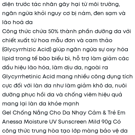
diện trước tác nhân gây hại từ môi trường,
ngăn ngừa khỏi nguy cơ bị nám, đen sạm và
lão hoá da
Công thức chứa 50% thành phần dưỡng da với
chiết xuất từ hoa mẫu đơn và cam thảo
(Glycyrrhizic Acid) giúp ngăn ngừa sự oxy hóa
lipid trong tế bào biểu bì, hỗ trợ làm giảm các
dấu hiệu lão hóa, làm dịu da, ngoài ra
Glycyrrhetinic Acid mang nhiều công dụng tích
cực đối với làn da như làm giảm khô da, nuôi
dưỡng phục hồi da và chống viêm hiệu quả
mang lại làn da khỏe mạnh
Gel Chống Nắng Cho Da Nhạy Cảm & Trẻ Em
Anessa Moisture UV Sunscreen Mild 90g Có
công thức trung hòa tạo lớp màng bảo vệ da