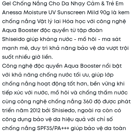
Gel Chống Nắng Cho Da Nhạy Cảm & Trẻ Em
Anessa Moisture UV Sunscreen Mild 90g là kem
chống nắng Vật lý lai Hóa học với công nghệ
Aqua Booster độc quyền từ tập đoàn
Shiseido giúp kháng nước - mồ hôi - ma sát
mạnh mẽ, duy trì khả năng bảo vệ da vượt trội
suốt nhiều giờ liền.
Công nghệ độc quyền Aqua Booster nổi bật
với khả năng chống nước tối ưu, giúp lớp
chống nắng hoạt động tốt hơn, bền vững khi
tiếp xúc với nước, mồ hôi và chống thấm nước
cùng công nghệ chống nắng 360 độ được phát
triển năm 2012 bởi Shisiedo, ngoài ra còn có
công dụng bảo vệ da hiệu quả với chỉ số
chống nắng SPF35/PA+++ giúp bảo vệ da toàn