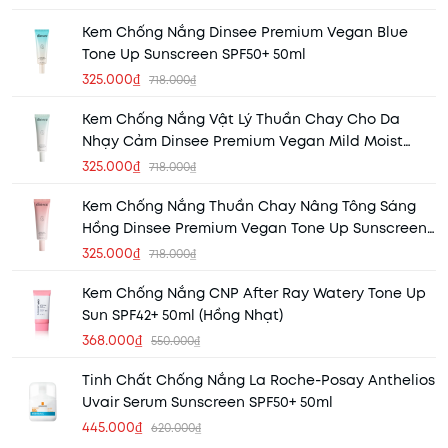
Kem Chống Nắng Dinsee Premium Vegan Blue
Tone Up Sunscreen SPF50+ 50ml
325.000₫
718.000₫
Kem Chống Nắng Vật Lý Thuần Chay Cho Da
Nhạy Cảm Dinsee Premium Vegan Mild Moist
Sunscreen SPF50+ 50ml
325.000₫
718.000₫
Kem Chống Nắng Thuần Chay Nâng Tông Sáng
Hồng Dinsee Premium Vegan Tone Up Sunscreen
SPF50+ 50ml
325.000₫
718.000₫
Kem Chống Nắng CNP After Ray Watery Tone Up
Sun SPF42+ 50ml (Hồng Nhạt)
368.000₫
550.000₫
Tinh Chất Chống Nắng La Roche-Posay Anthelios
Uvair Serum Sunscreen SPF50+ 50ml
445.000₫
620.000₫