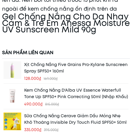
lên da. Nên bôi tối thiểu trước 15 phút khi ra
ngoài để kem chống nắng ổn định trên da
Gel Chống Nắng Cho Da Nhạy
Cảm & Trẻ Em Anessa Moisture
UV Sunscreen Mild 90g
SẢN PHẨM LIÊN QUAN
Xịt Chống Nắng Five Grains Pro-Xylane Sunscreen
Spray SPF50+ 160ml
128.000₫
169.000₫
Kem Chống Nắng D'Alba UV Essence Waterfull
Tone Up SPF50+ Pink Correcting 50ml (Nhập Khẩu)
490.000₫
815.000₫
Sữa Chống Nắng Cerave Giảm Dầu Mỏng Nhẹ
Khô Thoáng Invisible Dry Touch Fluid SPF50+ 50ml
335.000₫
395.000₫