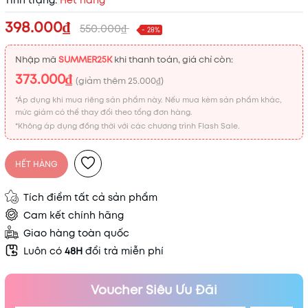
Tình trạng:
Hết hàng
398.000₫
550.000₫
- 28%
Nhập mã
SUMMER25K
khi thanh toán, giá chỉ còn:
373.000₫
(giảm thêm
25.000₫
)
*Áp dụng khi mua riêng sản phẩm này. Nếu mua kèm sản phẩm khác,
mức giảm có thể thay đổi theo tổng đơn hàng.
*Không áp dụng đồng thời với các chương trình Flash Sale.
HẾT HÀNG
Tích điểm tất cả sản phẩm
Cam kết chính hãng
Giao hàng toàn quốc
Luôn có
48H
đổi trả miễn phí
Voucher Siêu Ưu Đãi