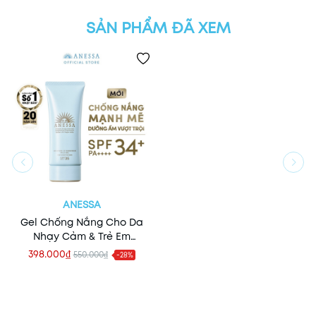
SẢN PHẨM ĐÃ XEM
ANESSA
Gel Chống Nắng Cho Da
Nhạy Cảm & Trẻ Em
Anessa Moisture UV
398.000₫
550.000₫
-28%
Sunscreen Mild Gel 90g