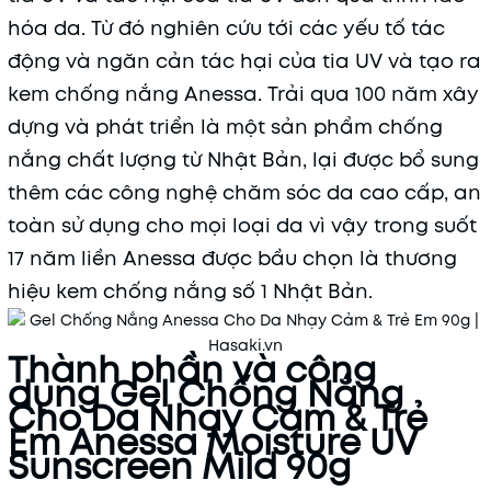
Mã khuyến mãi:
hóa da. Từ đó nghiên cứu tới các yếu tố tác
động và ngăn cản tác hại của tia UV và tạo ra
Điều kiện:
kem chống nắng Anessa. Trải qua 100 năm xây
dựng và phát triển là một sản phẩm chống
nắng chất lượng từ Nhật Bản, lại được bổ sung
thêm các công nghệ chăm sóc da cao cấp, an
toàn sử dụng cho mọi loại da vì vậy trong suốt
17 năm liền Anessa được bầu chọn là thương
hiệu kem chống nắng số 1 Nhật Bản.
Thành phần và công
dụng Gel Chống Nắng
Cho Da Nhạy Cảm & Trẻ
Em Anessa Moisture UV
Sunscreen Mild 90g