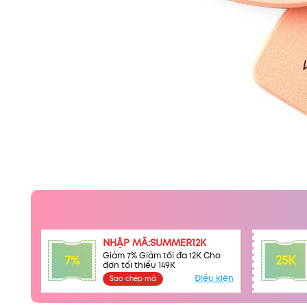
NHẬP MÃ:SUMMER12K
Giảm 7% Giảm tối đa 12K Cho
7%
25K
đơn tối thiểu 149K
Điều kiện
Sao chép mã