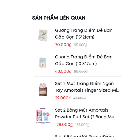
SẢN PHẨM LIÊN QUAN
Gương Trang Điểm Để Bàn
Gấp Gọn (15*21cm)
70.000₫
95.000₫
Gương Trang Điểm Để Bàn
Gấp Gọn (10.8*7cm)
48.000₫
80.000₫
Set 2 Mút Trang Điểm Ngón
Tay Amortals Finger Sized Mini
Puff Concealer Puff
29.000₫
42.000₫
Set 2 Bông Mút Amortals
Powder Puff Set (2 Bông Mút +
Hộp Đựng)
128.000₫
155.000₫
Set 8 Bông Mút Trang Điểm