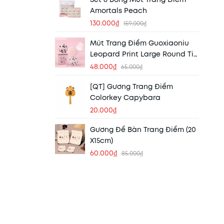
Amortals Peach
130.000₫
159.000₫
Mút Trang Điểm Guoxiaoniu
Leopard Print Large Round Tip
Powder Puff
48.000₫
65.000₫
[QT] Gương Trang Điểm
Colorkey Capybara
20.000₫
Gương Để Bàn Trang Điểm (20
X15cm)
60.000₫
85.000₫