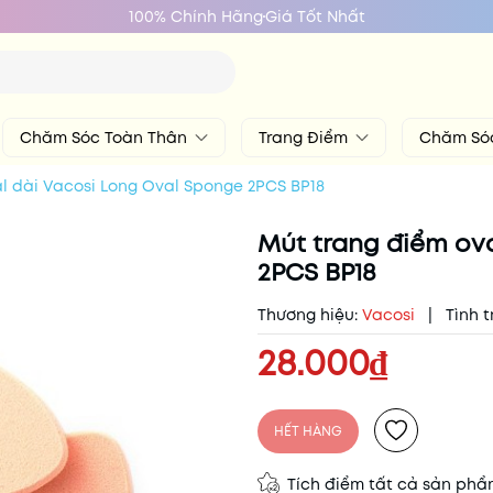
100% Chính Hãng
Giá Tốt Nhất
Chăm Sóc Toàn Thân
Trang Điểm
Chăm Só
l dài Vacosi Long Oval Sponge 2PCS BP18
Mút trang điểm ov
2PCS BP18
Thương hiệu:
Vacosi
|
Tình t
28.000₫
HẾT HÀNG
Tích điểm tất cả sản ph