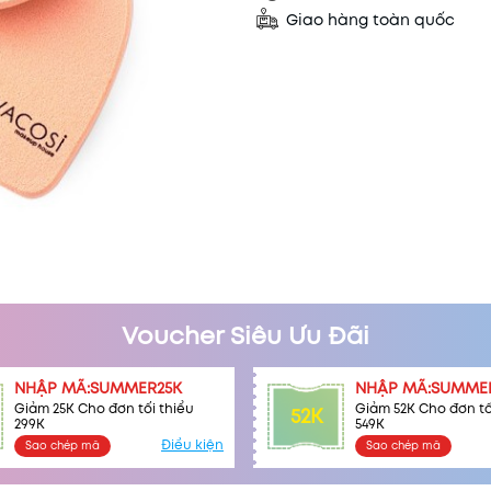
Giao hàng toàn quốc
Mã khuyến mãi:
Voucher Siêu Ưu Đãi
Điều kiện:
NHẬP MÃ:SUMMER25K
NHẬP MÃ:SUMME
Giảm 25K Cho đơn tối thiểu
Giảm 52K Cho đơn tố
52K
299K
549K
Điều kiện
Sao chép mã
Sao chép mã