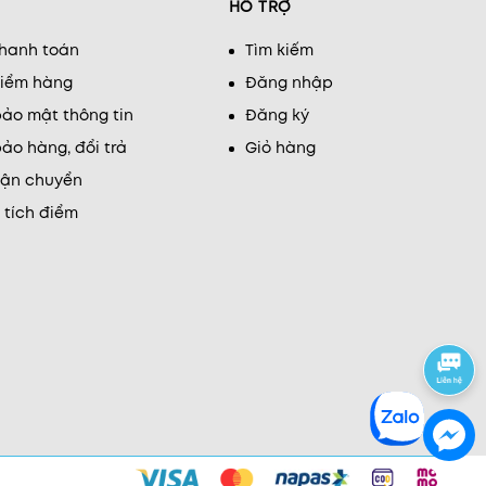
HỖ TRỢ
thanh toán
Tìm kiếm
kiểm hàng
Đăng nhập
ảo mật thông tin
Đăng ký
ảo hàng, đổi trả
Giỏ hàng
vận chuyển
 tích điểm