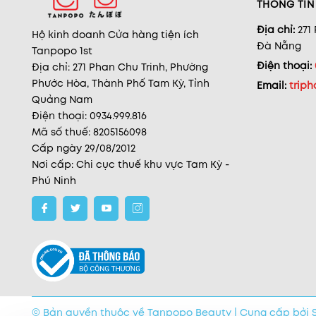
THÔNG TIN 
Địa chỉ:
271
Hộ kinh doanh Cửa hàng tiện ích
Đà Nẵng
Tanpopo 1st
Điện thoại:
Địa chỉ: 271 Phan Chu Trinh, Phường
Phước Hòa, Thành Phố Tam Kỳ, Tỉnh
Email:
trip
Quảng Nam
Điện thoại: 0934.999.816
Mã số thuế: 8205156098
Cấp ngày 29/08/2012
Nơi cấp: Chi cục thuế khu vực Tam Kỳ -
Phú Ninh
Anh Tuấn - 0905398xxx
Đã đặt Combo 2 Tẩy Tế Bào Chết Cà
Phê Đắk Lắk Cocoon Body Polish 200ml
© Bản quyền thuộc về Tanpopo Beauty
|
Cung cấp bởi