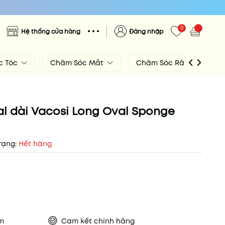
0
Hệ thống cửa hàng
Đăng nhập
c Tóc
Chăm Sóc Mắt
Chăm Sóc Răng Miệng
al dài Vacosi Long Oval Sponge
rạng:
Hết hàng
ẩm
Cam kết chính hãng