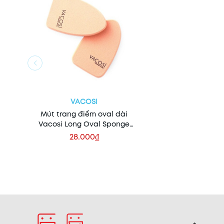
VACOSI
Mút trang điểm oval dài
Vacosi Long Oval Sponge
2PCS BP18
28.000₫
Xem nhanh