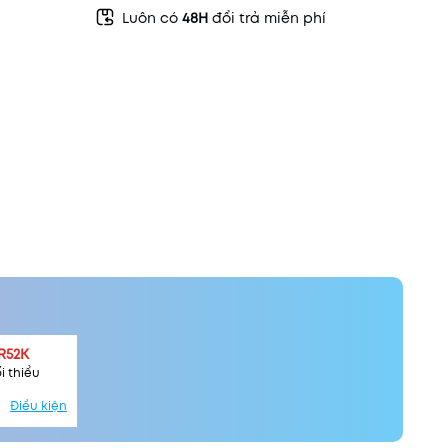
Luôn có
48H
đổi trả miễn phí
R52K
i thiểu
Điều kiện