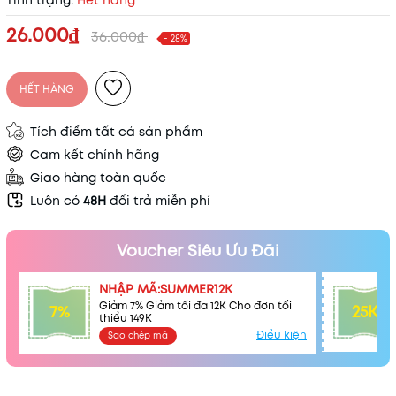
Tình trạng:
Hết hàng
Mã khuyến mãi:
26.000₫
36.000₫
- 28%
Điều kiện:
HẾT HÀNG
Tích điểm tất cả sản phẩm
Cam kết chính hãng
Giao hàng toàn quốc
Luôn có
48H
đổi trả miễn phí
Voucher Siêu Ưu Đãi
NHẬP MÃ:SUMMER12K
Giảm 7% Giảm tối đa 12K Cho đơn tối
7%
25K
thiểu 149K
Điều kiện
Sao chép mã