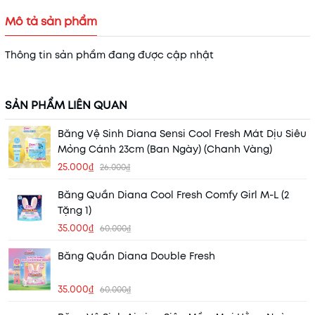
Mô tả sản phẩm
Thông tin sản phẩm đang được cập nhật
SẢN PHẨM LIÊN QUAN
Băng Vệ Sinh Diana Sensi Cool Fresh Mát Dịu Siêu
Mỏng Cánh 23cm (Ban Ngày) (Chanh Vàng)
25.000₫
26.000₫
Băng Quần Diana Cool Fresh Comfy Girl M-L (2
Tặng 1)
35.000₫
60.000₫
Băng Quần Diana Double Fresh
35.000₫
60.000₫