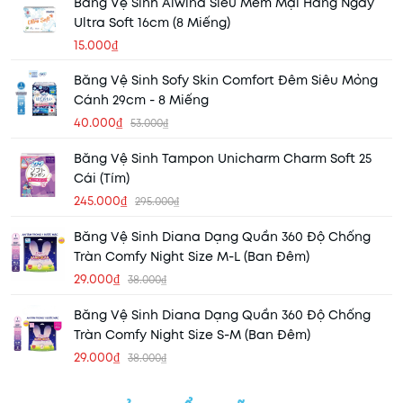
Băng Vệ Sinh Aiwina Siêu Mềm Mại Hằng Ngày
Ultra Soft 16cm (8 Miếng)
15.000₫
Băng Vệ Sinh Sofy Skin Comfort Đêm Siêu Mỏng
Cánh 29cm - 8 Miếng
40.000₫
53.000₫
Băng Vệ Sinh Tampon Unicharm Charm Soft 25
Cái (Tím)
245.000₫
295.000₫
Băng Vệ Sinh Diana Dạng Quần 360 Độ Chống
Tràn Comfy Night Size M-L (Ban Đêm)
29.000₫
38.000₫
Băng Vệ Sinh Diana Dạng Quần 360 Độ Chống
Tràn Comfy Night Size S-M (Ban Đêm)
29.000₫
38.000₫