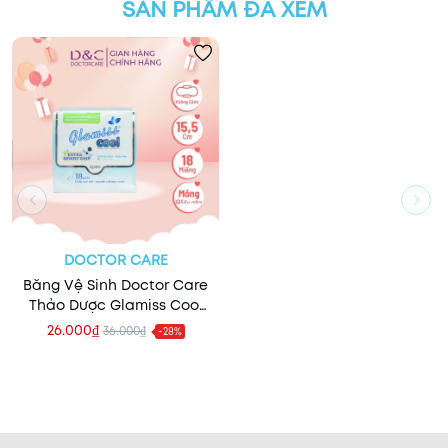
SẢN PHẨM ĐÃ XEM
DOCTOR CARE
Băng Vệ Sinh Doctor Care
Thảo Dược Glamiss Cool
Extra Smart Chip 18 Miếng
26.000₫
36.000₫
-28%
(Hàng Ngày)