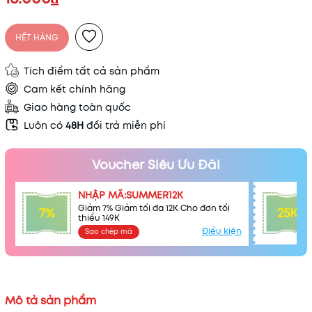
Điều kiện:
HẾT HÀNG
Tích điểm tất cả sản phẩm
Cam kết chính hãng
Giao hàng toàn quốc
Luôn có
48H
đổi trả miễn phí
Voucher Siêu Ưu Đãi
NHẬP MÃ:SUMMER12K
Giảm 7% Giảm tối đa 12K Cho đơn tối
7%
25K
thiểu 149K
Điều kiện
Sao chép mã
Mô tả sản phẩm