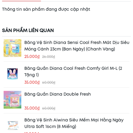
Thông tin sản phẩm đang được cập nhật
SẢN PHẨM LIÊN QUAN
Băng Vệ Sinh Diana Sensi Cool Fresh Mát Dịu Siêu
Mỏng Cánh 23cm (Ban Ngày) (Chanh Vàng)
25.000₫
26.000₫
Băng Quần Diana Cool Fresh Comfy Girl M-L (2
Tặng 1)
35.000₫
60.000₫
Băng Quần Diana Double Fresh
35.000₫
60.000₫
Băng Vệ Sinh Aiwina Siêu Mềm Mại Hằng Ngày
Ultra Soft 16cm (8 Miếng)